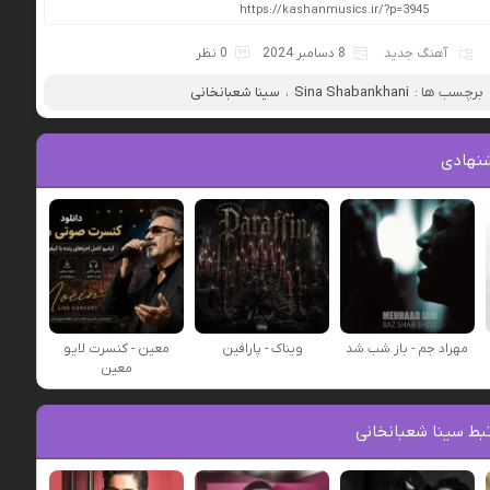
آهنگ جدید
8 دسامبر 2024
0 نظر
برچسب ها :
Sina Shabankhani
،
سینا شعبانخانی
نهادی
مهراد جم - باز شب شد
ویناک - پارافین
معین - کنسرت لایو
معین
بط سینا شعبانخانی