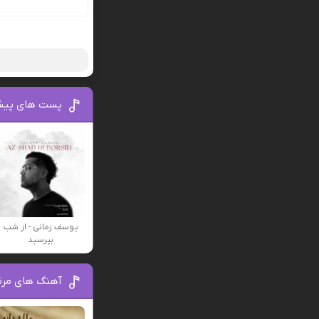
پست های پیش
یوسف زمانی - از شب
بپرسید
آهنگ های مرت