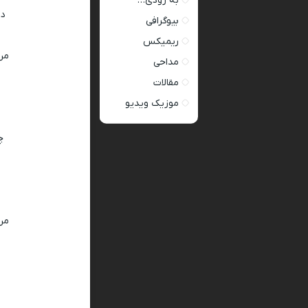
به زودی…
دس
بیوگرافی
ریمیکس
من
مداحی
مقالات
موزیک ویدیو
چ
من