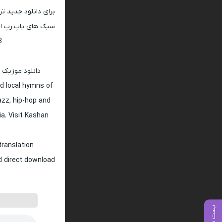
برای دانلود جدید ت
سبک های پاپ،رپ ار 
128 و 320
دانلود موزیک 
d local hymns of
jazz, hip-hop and
ia. Visit Kashan
translation
nd direct download
پست بعدی