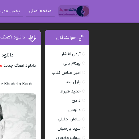
صفحه اصلی
پخش موزی
دانلود آهنگ 
خوانندگان
آرون افشار
دانلود
بهنام بانی
دانلود اهنگ جدید
سی
امیر عباس گلاب
پازل بند
e Khodeto Kardi
حمید هیراد
د دن
دانوش
سامان جلیلی
سینا پارسیان
شهاب مظفری