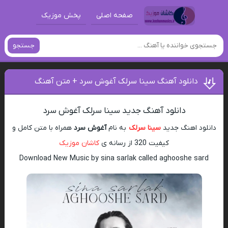
صفحه اصلی
پخش موزیک
جستجو
دانلود آهنگ سینا سرلک آغوش سرد + متن آهنگ
دانلود آهنگ جدید سینا سرلک آغوش سرد
دانلود اهنگ جدید
سینا سرلک
به نام
آغوش سرد
همراه با متن کامل و
کیفیت 320 از رسانه ی
کاشان موزیک
Download New Music by sina sarlak called aghooshe sard