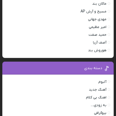
ماکان بند
مسیح و آرش AP
مهدی جهانی
امیر عظیمی
حمید صفت
آصف آریا
هوروش بند
دسته بندی
آلبوم
آهنگ جدید
اهنگ بی کلام
به زودی…
بیوگرافی