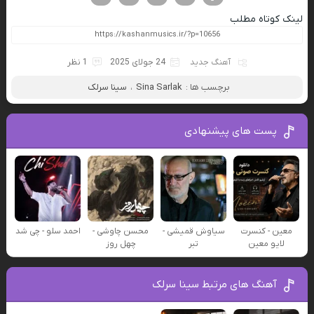
لینک کوتاه مطلب
آهنگ جدید
24 جولای 2025
1 نظر
برچسب ها :
Sina Sarlak
،
سینا سرلک
پست های پیشنهادی
معین - کنسرت
سیاوش قمیشی -
محسن چاوشی -
احمد سلو - چی شد
لایو معین
تبر
چهل روز
آهنگ های مرتبط سینا سرلک