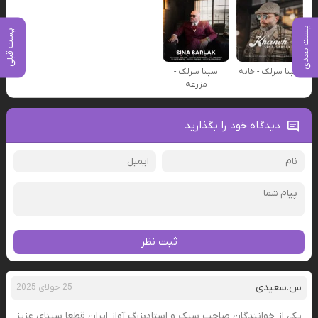
پست بعدی
پست قبلی
سینا سرلک - خانه
سینا سرلک -
مزرعه
دیدگاه خود را بگذارید
ثبت نظر
س.سعیدی
25 جولای 2025
یکی از خوانندگان صاحب سبک و استادبزرگ آواز ایران قطعا سینای عزیز