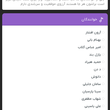
است براشون هر جا هستند آرزوی موفقیت و سربلندی دارم
خوانندگان
آرون افشار
بهنام بانی
امیر عباس گلاب
پازل بند
حمید هیراد
د دن
دانوش
سامان جلیلی
سینا پارسیان
شهاب مظفری
علی یاسینی