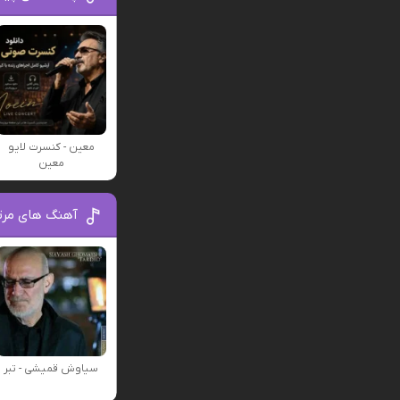
معین - کنسرت لایو
معین
آهنگ های مر
سیاوش قمیشی - تبر