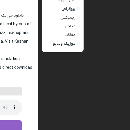
به زودی…
بیوگرافی
دانلود موزیک 
ریمیکس
d local hymns of
مداحی
jazz, hip-hop and
مقالات
ia. Visit Kashan
موزیک ویدیو
translation
nd direct download