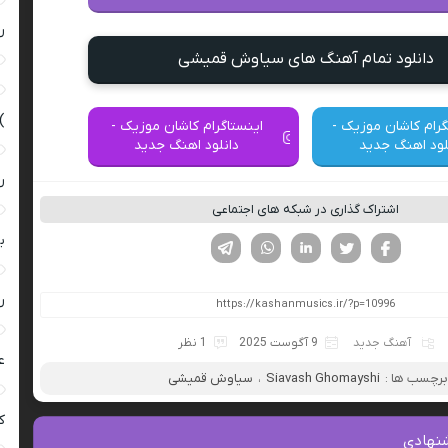
ر
دانلود تمام آهنگ های سیاوش قمیشی
)
گرام کاشان موزیک -
اینستاگرام کاشان موزیک -
لود اهنگ جدید
دانلود اهنگ جدید
ر
اشتراک گذاری در شبکه های اجتماعی
ب
فیسوک
تویتر
لینکدین
واتساپ
تلگرام
ر
آهنگ جدید
9 آگوست 2025
1 نظر
ع
رچسب ها :
Siavash Ghomayshi
،
سیاوش قمیشی
کی
نهادی