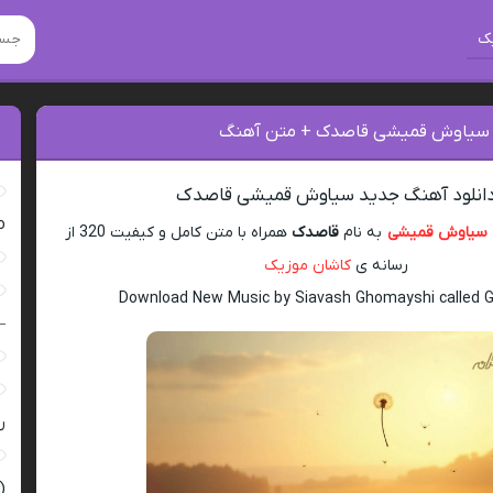
ک
گ سیاوش قمیشی قاصدک + متن آهنگ
انلود آهنگ جدید سیاوش قمیشی قاصدک
ro
سیاوش قمیشی
به نام
قاصدک
همراه با متن کامل و کیفیت 320 از
رسانه ی
کاشان موزیک
Download New Music by Siavash Ghomayshi called 
–
ر
(