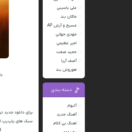
علی یاسینی
ماکان بند
مسیح و آرش AP
مهدی جهانی
امیر عظیمی
حمید صفت
آصف آریا
هوروش بند
دا
دسته بندی
آلبوم
برای دانلود جدید ت
آهنگ جدید
سبک های پاپ،رپ ار 
اهنگ بی کلام
128 و 320