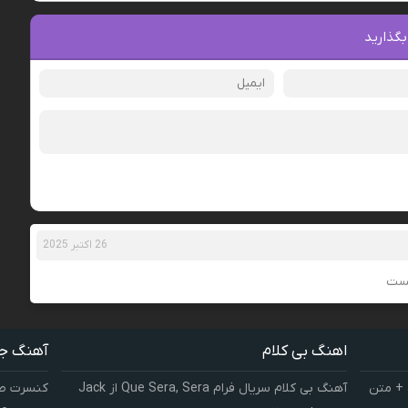
بگذارید
26 اکتبر 2025
یست
اهنگ بی کلام
آهنگ ج
 + متن
آهنگ بی کلام سریال فرام Que Sera, Sera از Jack
کنسرت صوت