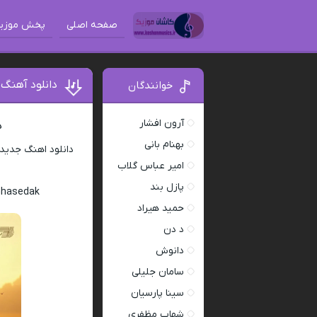
صفحه اصلی
پخش موزی
دانلود آهن
خوانندگان
آرون افشار
د
بهنام بانی
دانلود اهنگ جدید
امیر عباس گلاب
پازل بند
Ghasedak
حمید هیراد
د دن
دانوش
سامان جلیلی
سینا پارسیان
شهاب مظفری