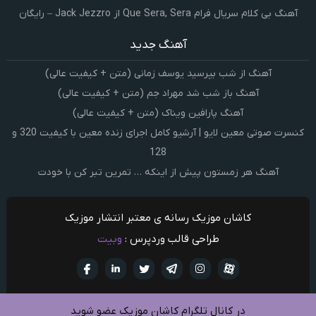
آهنگ بی کلام سریال فرام Que Sera, Sera از Jack Jezzro – رایگان
آهنگ جدید
آهنگ از شب بپرسید یوسف زمانی (متن + کیفیت عالی)
آهنگ باز شب شد مهراد جم (متن + کیفیت عالی)
آهنگ پارافین ویناک (متن + کیفیت عالی)
کنسرت صوتی معین لایو | آرشیو کامل اجرای زنده معین با کیفیت 320 و
128
آهنگ هر زمستون پیش از اینکه … تمرین تبر کن با خودت
کاشان موزیک رسانه ی معتبر انتشار موزیک
طراحی قالب وردپرس :
وبیت
آپارات
تلگرام
تويتر
اینستاگرام
لینکدین
فيسبو
در کانال تلگرام کاشان موزیک عضو شوید