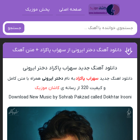
صفحه اصلی
پخش موزیک
جستجو
دانلود آهنگ دختر ایرونی از سهراب پاکزاد + متن آهنگ
دانلود آهنگ جدید سهراب پاکزاد دختر ایرونی
دانلود اهنگ جدید
سهراب پاکزاد
به نام
دختر ایرونی
همراه با متن کامل
و کیفیت 320 از رسانه ی
کاشان موزیک
Download New Music by Sohrab Pakzad called Dokhtar Irooni