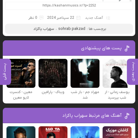
آهنگ جدید
22 سپتامبر 2024
0 نظر
برچسب ها :
sohrab pakzad
،
سهراب پاکزاد
پست های پیشنهادی
پست بعدی
پست قبلی
یوسف زمانی - از
مهراد جم - باز شب
ویناک - پارافین
معین - کنسرت
شب بپرسید
شد
لایو معین
آهنگ های مرتبط سهراب پاکزاد