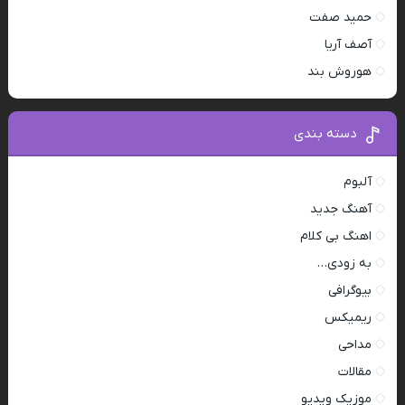
حمید صفت
آصف آریا
هوروش بند
دسته بندی
آلبوم
آهنگ جدید
اهنگ بی کلام
به زودی…
بیوگرافی
ریمیکس
مداحی
مقالات
موزیک ویدیو