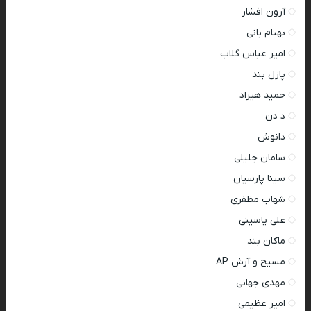
آرون افشار
بهنام بانی
امیر عباس گلاب
پازل بند
حمید هیراد
د دن
دانوش
سامان جلیلی
سینا پارسیان
شهاب مظفری
علی یاسینی
ماکان بند
مسیح و آرش AP
مهدی جهانی
امیر عظیمی