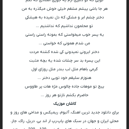
تویی که تو دلبری ازم یه جوری استادی که نگم
هر جا باشی پیشم عشقم خیلی خوش میگذره به من
دختر چشم ابر و مشکی که دل نمیده به هیشکی
تو محلمون نداشیم که نداشتیم …
یه پسر خوب میخواستی که بمونه راستی راستی
من شدم همونی که خواستی …
دختر ایرونی نمیدونی کی شده کشته مردت
این پسره بد سر چشات شده یه بچه مثبت
گرمی باهام مثل لب بندر مثل روزای اول
هنوزم سلیقم خود تویی دختر …
پیج تو موهات جاده چالوس مژه هات پر طاووس
حاضرم بکشم نازتو هر روز …
کاشان موزیک
برای دانلود جدید ترین اهنگ، آلبوم، ریمیکس و مداحی های روز و
محلی ایران و جهان در سبک های پاپ،رپ ار اند بی، دریل، راک، جاز،