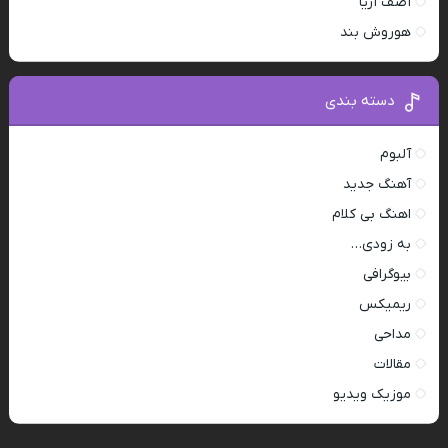
آصف آریا
هوروش بند
دسته بندی
آلبوم
آهنگ جدید
اهنگ بی کلام
به زودی…
بیوگرافی
ریمیکس
مداحی
مقالات
موزیک ویدیو