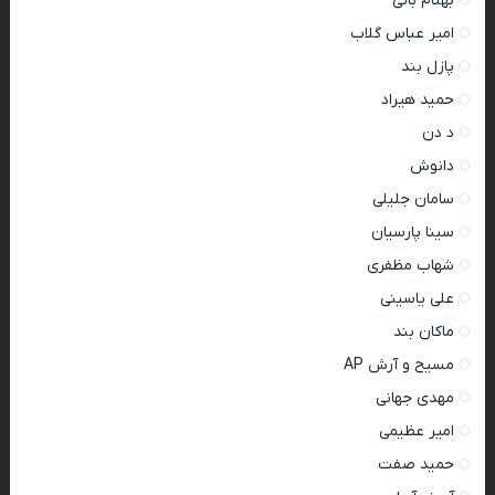
بهنام بانی
امیر عباس گلاب
پازل بند
حمید هیراد
د دن
دانوش
سامان جلیلی
سینا پارسیان
شهاب مظفری
علی یاسینی
ماکان بند
مسیح و آرش AP
مهدی جهانی
امیر عظیمی
حمید صفت