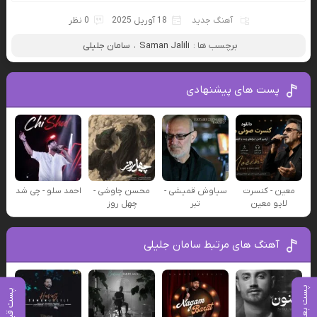
آهنگ جدید
18 آوریل 2025
0 نظر
برچسب ها :
Saman Jalili
،
سامان جلیلی
پست های پیشنهادی
معین - کنسرت
سیاوش قمیشی -
محسن چاوشی -
احمد سلو - چی شد
لایو معین
تبر
چهل روز
آهنگ های مرتبط سامان جلیلی
پست بعدی
پست قبلی