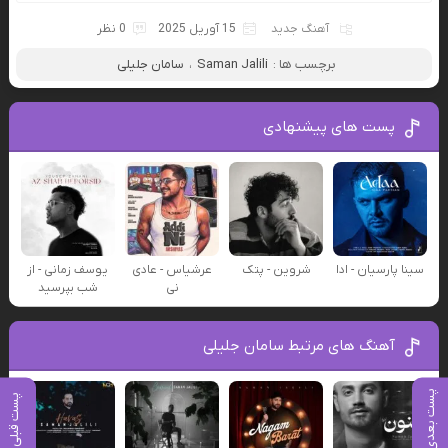
آهنگ جدید
15 آوریل 2025
0 نظر
برچسب ها :
Saman Jalili
،
سامان جلیلی
پست های پیشنهادی
سینا پارسیان - ادا
شروین - پتک
عرشیاس - عادی
یوسف زمانی - از
نی
شب بپرسید
آهنگ های مرتبط سامان جلیلی
پست بعدی
پست قبلی