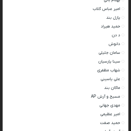
بهنام بانی
امیر عباس گلاب
پازل بند
حمید هیراد
د دن
دانوش
سامان جلیلی
سینا پارسیان
شهاب مظفری
علی یاسینی
ماکان بند
مسیح و آرش AP
مهدی جهانی
امیر عظیمی
حمید صفت