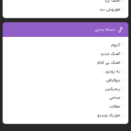
آصف آریا
هوروش بند
دسته بندی
آلبوم
آهنگ جدید
اهنگ بی کلام
به زودی…
بیوگرافی
ریمیکس
مداحی
مقالات
موزیک ویدیو