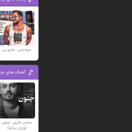
عرشیاس - عادی نی
آهنگ های مرت
سامان جلیلی - جنون
(ورژن پیانو)