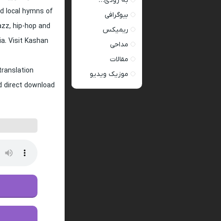
به زودی…
d local hymns of
بیوگرافی
jazz, hip-hop and
ریمیکس
ia. Visit Kashan
مداحی
مقالات
translation
موزیک ویدیو
nd direct download