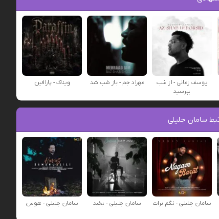
یوسف زمانی - از شب
مهراد جم - باز شب شد
ویناک - پارافین
بپرسید
بط سامان جلیلی
سامان جلیلی - نگم برات
سامان جلیلی - بخند
سامان جلیلی - هوس