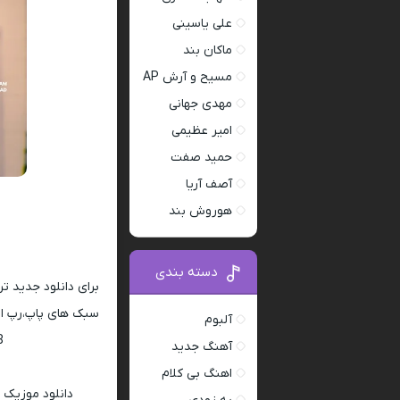
علی یاسینی
ماکان بند
مسیح و آرش AP
مهدی جهانی
امیر عظیمی
حمید صفت
آصف آریا
هوروش بند
دسته بندی
برای دانلود جدید ت
سبک های پاپ،رپ ار 
آلبوم
128 و 320
آهنگ جدید
اهنگ بی کلام
دانلود موزیک 