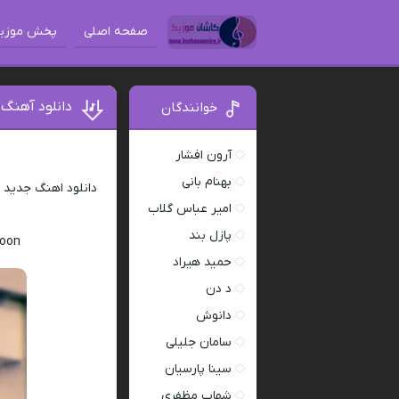
صفحه اصلی
پخش موزی
دانلود آهنگ
خوانندگان
آرون افشار
بهنام بانی
دانلود اهنگ جدید
س
امیر عباس گلاب
پازل بند
noon
حمید هیراد
د دن
دانوش
سامان جلیلی
سینا پارسیان
شهاب مظفری