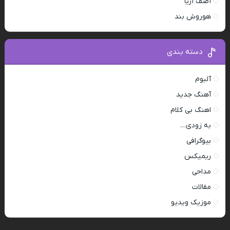
آصف آریا
هوروش بند
دسته بندی
آلبوم
آهنگ جدید
اهنگ بی کلام
به زودی…
بیوگرافی
ریمیکس
مداحی
مقالات
موزیک ویدیو