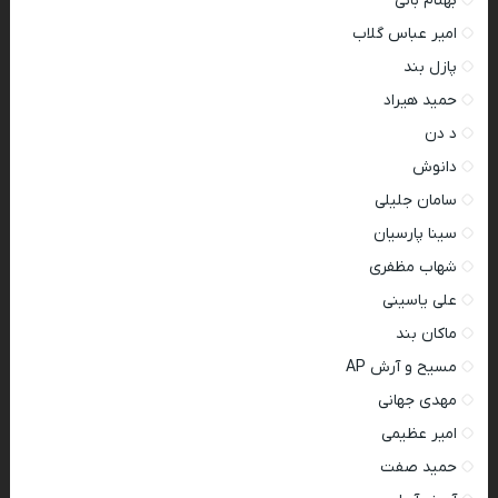
بهنام بانی
امیر عباس گلاب
پازل بند
حمید هیراد
د دن
دانوش
سامان جلیلی
سینا پارسیان
شهاب مظفری
علی یاسینی
ماکان بند
مسیح و آرش AP
مهدی جهانی
امیر عظیمی
حمید صفت