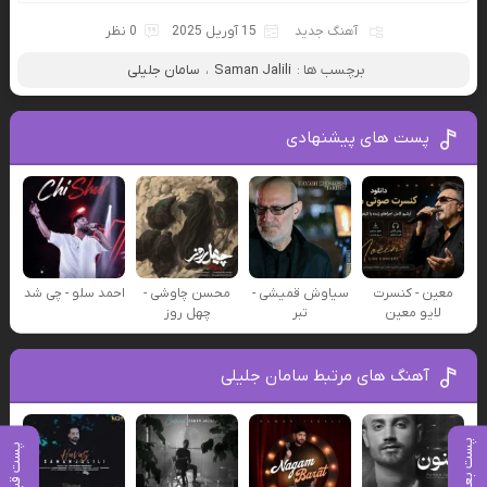
آهنگ جدید
15 آوریل 2025
0 نظر
برچسب ها :
Saman Jalili
،
سامان جلیلی
پست های پیشنهادی
معین - کنسرت
سیاوش قمیشی -
محسن چاوشی -
احمد سلو - چی شد
لایو معین
تبر
چهل روز
آهنگ های مرتبط سامان جلیلی
پست بعدی
پست قبلی