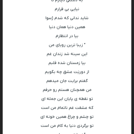
به دلتنگی دچارم تا
نیایی بی قرارم
شاید ندانی که شدم رُسوا
همین دنیا همان دنیا
بیا در انتظارم
” زیبا ترین رویای من
این سینه شد زندان غم
بیا زمستان شده قلبم
از دوریَت عشق چه بگویم
گفتم برایت جان میدهم
من همچنان هستم رو حرفم
تو نقطه ی پایان این جمله ای
که عشقت غم ناتمام من است
تو چشم و چراغ همین خونه اى
تو برگردی دنیا به کام من است