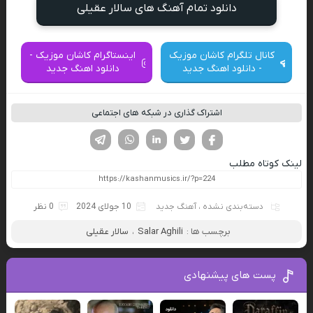
دانلود تمام آهنگ های سالار عقیلی
کانال تلگرام کاشان موزیک
اینستاگرام کاشان موزیک -
- دانلود اهنگ جدید
دانلود اهنگ جدید
اشتراک گذاری در شبکه های اجتماعی
فیسوک
تویتر
لینکدین
واتساپ
تلگرام
لینک کوتاه مطلب
دسته‌بندی نشده
،
آهنگ جدید
10 جولای 2024
0 نظر
برچسب ها :
Salar Aghili
،
سالار عقیلی
پست های پیشنهادی