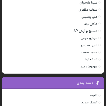
سینا پارسیان
شهاب مظفری
علی یاسینی
ماکان بند
مسیح و آرش AP
مهدی جهانی
امیر عظیمی
حمید صفت
آصف آریا
هوروش بند
دسته بندی
آلبوم
آهنگ جدید