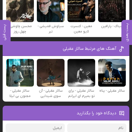
پست بعدی
ویناک - پارافین
معین - کنسرت
سیاوش قمیشی -
محسن چاوشی -
پست قبلی
لایو معین
تبر
چهل روز
آهنگ های مرتبط سالار عقیلی
سالار عقیلی - پناه
سالار عقیلی - برای
سالار عقیلی - آن
سالار عقیلی -
تو بمیرم ای ایرانم
سوی شیدایی
مجنون بی لیلا
دیدگاه خود را بگذارید