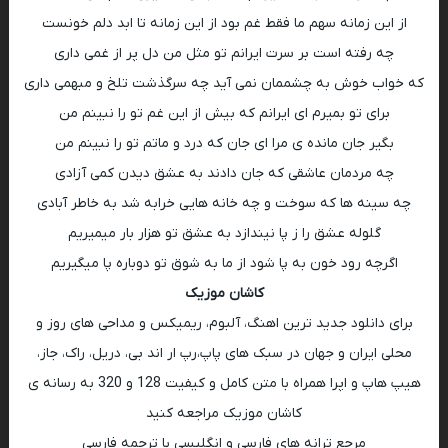
از این زمانه سهم ما فقط غم بود از این زمانه تا ابد دلم خونست
چه رفته است بر سرت ایرانم تو مثل من دل پر از غمی داری
که خواب خوش به چشممان نمی آید چه سرگذشت تلخ و مبهمی داری
برای تو بمیرم ای ایرانم که بیش از این غم تو را نبینم من
بگیر جان مانده ی مرا ای جان که درد و ماتم تو را نبینم من
چه مردمان عاشقی که جان دادند به عشق دیدن کمی آزادی
چه سینه ها که سوخت و چه خانه هایی خرابه شد به خاطر آبادی
گلوله عشق را ز پا نیندازد به عشق تو هزار بار میمیریم
اگرچه رود خون به پا شود از ما به شوق تو دوباره پا میگیریم
کاشان موزیک
برای دانلود جدید ترین اهنگ، آلبوم، ریمیکس و مداحی های روز و
محلی ایران و جهان در سبک های پاپ،رپ ار اند بی، دریل، راک، جاز،
هیپ هاپ و اپرا همراه با متن کامل و کیفیت 128 و 320 به رسانه ی
کاشان موزیک مراجعه کنید
مرجع ترانه های فارسی و انگلیسی با ترجمه فارسی