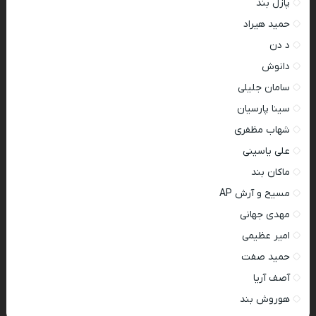
پازل بند
حمید هیراد
د دن
دانوش
سامان جلیلی
سینا پارسیان
شهاب مظفری
علی یاسینی
ماکان بند
مسیح و آرش AP
مهدی جهانی
امیر عظیمی
حمید صفت
آصف آریا
هوروش بند