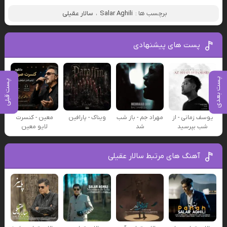
برچسب ها :
Salar Aghili
،
سالار عقیلی
پست های پیشنهادی
پست بعدی
پست قبلی
یوسف زمانی - از
مهراد جم - باز شب
ویناک - پارافین
معین - کنسرت
شب بپرسید
شد
لایو معین
آهنگ های مرتبط سالار عقیلی