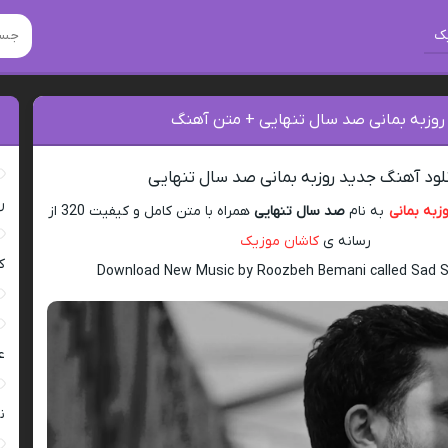
ک
 روزبه بمانی صد سال تنهایی + متن آهنگ
لود آهنگ جدید روزبه بمانی صد سال تنهایی
ر
زبه بمانی
به نام
صد سال تنهایی
همراه با متن کامل و کیفیت 320 از
رسانه ی
کاشان موزیک
ک
Download New Music by Roozbeh Bemani called Sad S
ع
ن