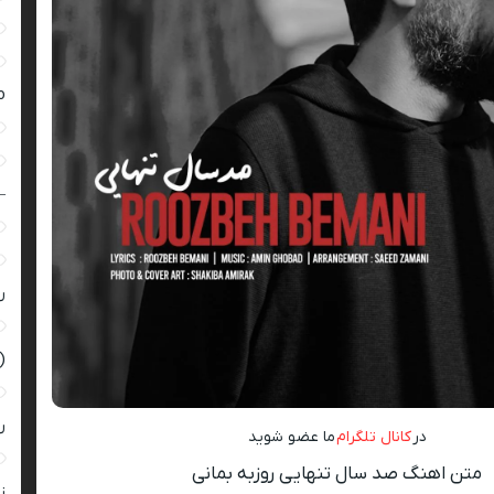
ro
–
ر
(
ر
در
کانال تلگرام
ما عضو شوید
متن اهنگ صد سال تنهایی روزبه بمانی
زن