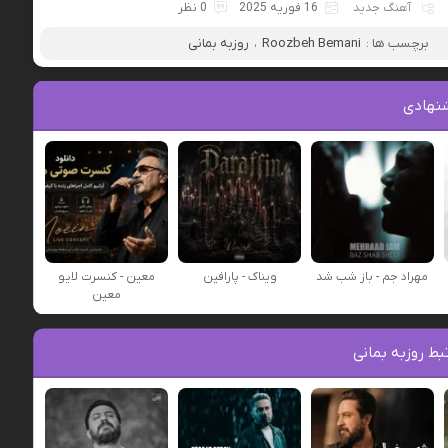
آهنگ جدید
16 فوریه 2025
0 نظر
برچسب ها :
Roozbeh Bemani
،
روزبه بمانی
نهادی
مهراد جم - باز شب شد
ویناک - پارافین
معین - کنسرت لایو
معین
ط روزبه بمانی