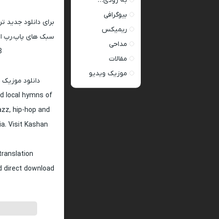
به زودی…
بیوگرافی
برای دانلود جدید ت
ریمیکس
سبک های پاپ،رپ ار 
مداحی
128 و 320
مقالات
موزیک ویدیو
دانلود موزیک 
d local hymns of
jazz, hip-hop and
ia. Visit Kashan
translation
nd direct download