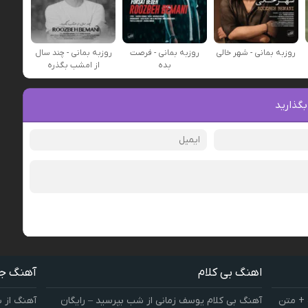
روزبه بمانی - شهر خالی
روزبه بمانی - فرصت
روزبه بمانی - چند سال
بده
از امشب بگذره
بگذارید
اهنگ بی کلام
آهنگ ج
 + متن
آهنگ بی کلام یوسف زمانی از شب بپرسید – رایگان
آهنگ از 