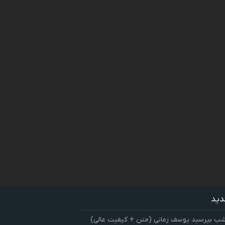
دید
شب بپرسید یوسف زمانی (متن + کیفیت عالی)