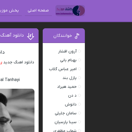
صفحه اصلی
پخش موزی
دانلود آهنگ
خوانندگان
آرون افشار
دان
بهنام بانی
دانلود اهنگ جدید
رو
امیر عباس گلاب
پازل بند
al Tanhayi
حمید هیراد
د دن
دانوش
سامان جلیلی
سینا پارسیان
شهاب مظفری