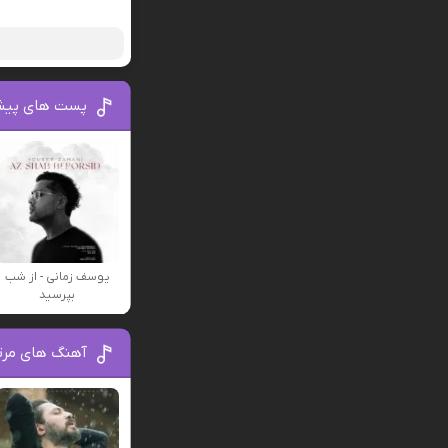
پست های پیش
یوسف زمانی - از شب
بپرسید
آهنگ های مرتب