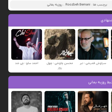
برچسب ها :
Roozbeh Bemani
،
روزبه بمانی
نهادی
سیاوش قمیشی - تبر
محسن چاوشی - چهل
احمد سلو - چی شد
روز
ط روزبه بمانی