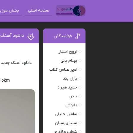
صفحه اصلی
پخش موزی
دانلود آهنگ 
خوانندگان
آرون افشار
بهنام بانی
دانلود اهنگ جدید
امیر عباس گلاب
پازل بند
 Hokm
حمید هیراد
د دن
دانوش
سامان جلیلی
سینا پارسیان
شهاب مظفری