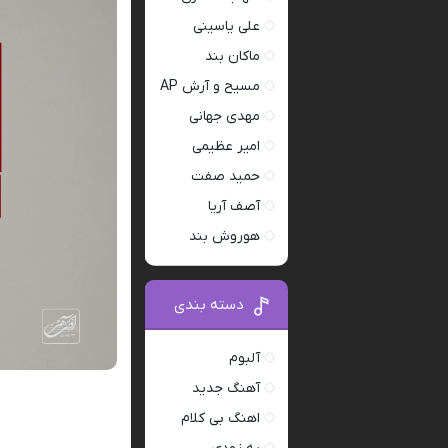
علی یاسینی
ماکان بند
مسیح و آرش AP
مهدی جهانی
امیر عظیمی
حمید صفت
آصف آریا
هوروش بند
دسته بندی
آلبوم
آهنگ جدید
اهنگ بی کلام