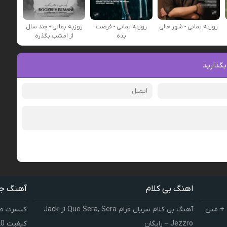
روزبه بمانی - شهر خالی
روزبه بمانی - فرصت
روزبه بمانی - چند سال
بده
از امشب بگذره
بگذارید
اهنگ بی کلام
آهنگ ج
 + متن
آهنگ بی کلام سریال فرام Que Sera, Sera از Jack
کنسرت صوت
Jezzro – رایگان
کیفیت 320 و 128