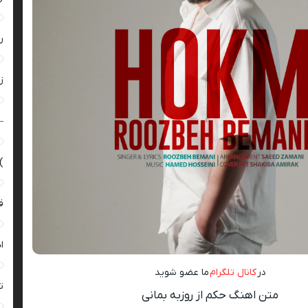
ر
زن
–
)
ق
ا
در
کانال تلگرام
ما عضو شوید
ت
متن اهنگ حکم از روزبه بمانی