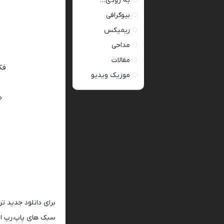
به زودی…
بیوگرافی
ریمیکس
مداحی
مقالات
فك
موزیک ویدیو
م
برای دانلود جدید ت
سبک های پاپ،رپ ار 