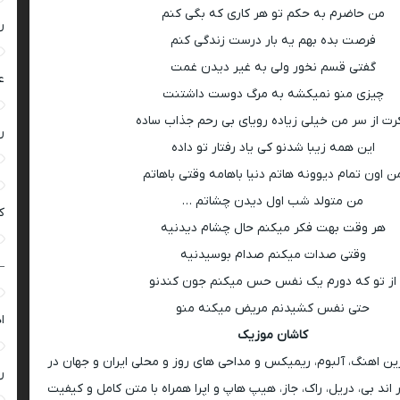
من حاضرم به حكم تو هر كاری كه بگى كنم
ر
فرصت بده بهم یه بار درست زندگى كنم
گفتى قسم نخور ولى به غیر دیدن غمت
ع
چيزى منو نمیكشه به مرگ دوست داشتنت
رت از سر من خیلى زیاده رویاى بی رحم جذاب ساده
ر
این همه زيبا شدنو كى یاد رفتار تو داده
ن اون تمام دیوونه هاتم دنیا باهامه وقتى باهاتم
من متولد شب اول دیدن چشاتم …
ک
هر وقت بهت فکر میكنم حال چشام دیدنیه
وقتی صدات میكنم صدام بوسیدنیه
–
از تو كه دورم یک نفس حس میکنم جون کندنو
حتی نفس کشیدنم مریض میكنه منو
ا
کاشان موزیک
رین اهنگ، آلبوم، ریمیکس و مداحی های روز و محلی ایران و جهان در
ر
اند بی، دریل، راک، جاز، هیپ هاپ و اپرا همراه با متن کامل و کیفیت