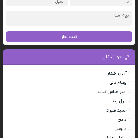
ثبت نظر
خوانندگان
آرون افشار
بهنام بانی
امیر عباس گلاب
پازل بند
حمید هیراد
د دن
دانوش