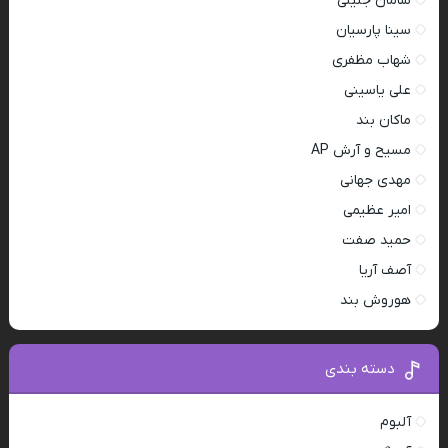
سامان جلیلی
سینا پارسیان
شهاب مظفری
علی یاسینی
ماکان بند
مسیح و آرش AP
مهدی جهانی
امیر عظیمی
حمید صفت
آصف آریا
هوروش بند
دسته بندی
آلبوم