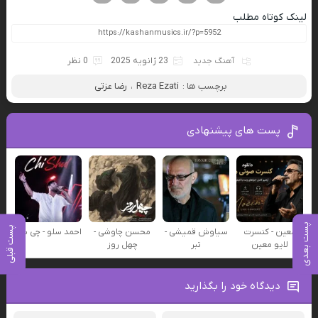
لینک کوتاه مطلب
آهنگ جدید
23 ژانویه 2025
0 نظر
برچسب ها :
Reza Ezati
،
رضا عزتی
پست های پیشنهادی
پست بعدی
پست قبلی
معین - کنسرت
سیاوش قمیشی -
محسن چاوشی -
احمد سلو - چی شد
لایو معین
تبر
چهل روز
دیدگاه خود را بگذارید