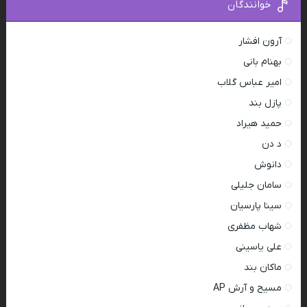
خوانندگان
آرون افشار
بهنام بانی
امیر عباس گلاب
پازل بند
حمید هیراد
د دن
دانوش
سامان جلیلی
سینا پارسیان
شهاب مظفری
علی یاسینی
ماکان بند
مسیح و آرش AP