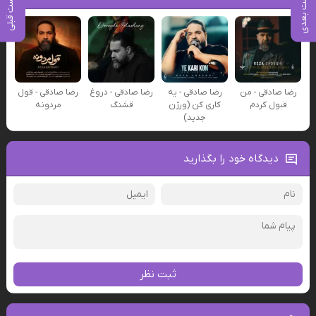
پست بعدی
پست قبلی
رضا صادقی - من
رضا صادقی - یه
رضا صادقی - دروغ
رضا صادقی - قول
قبول کردم
کاری کن (ورژن
قشنگ
مردونه
جدید)
دیدگاه خود را بگذارید
ثبت نظر