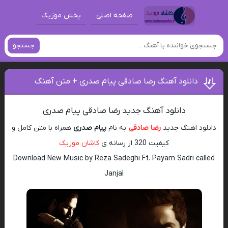
صفحه اصلی
پخش موزیک
جستجو
دانلود آهنگ رضا صادقی پیام صدری + متن آهنگ
دانلود آهنگ جدید رضا صادقی پیام صدری
دانلود اهنگ جدید
رضا صادقی
به نام
پیام صدری
همراه با متن کامل و
کیفیت 320 از رسانه ی
کاشان موزیک
Download New Music by Reza Sadeghi Ft. Payam Sadri called
Janjal