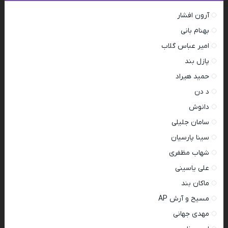
آرون افشار
بهنام بانی
امیر عباس گلاب
پازل بند
حمید هیراد
د دن
دانوش
سامان جلیلی
سینا پارسیان
شهاب مظفری
علی یاسینی
ماکان بند
مسیح و آرش AP
مهدی جهانی