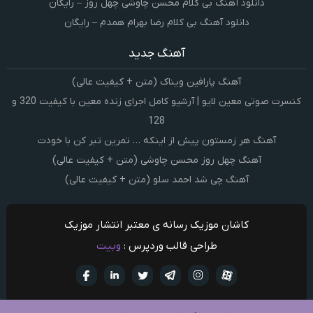
دانلود آهنگ بی کلام محسن چاوشی چهل روز – رایگان
دانلود آهنگ بی کلام رضا بهرام همدم – رایگان
آهنگ جدید
آهنگ پارافین ویناک (متن + کیفیت عالی)
کنسرت صوتی معین لایو | آرشیو کامل اجرای زنده معین با کیفیت 320 و
128
آهنگ هر زمستون پیش از اینکه … تمرین تبر کن با خودت
آهنگ چهل روز محسن چاوشی (متن + کیفیت عالی)
آهنگ چی شد احمد سلو (متن + کیفیت عالی)
کاشان موزیک رسانه ی معتبر انتشار موزیک
طراحی قالب وردپرس :
وبیت
آپارات
تلگرام
تويتر
اینستاگرام
لینکدین
فيسبو