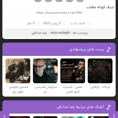
لینک کوتاه مطلب
آهنگ جدید
5 ژوئن 2025
0 نظر
برچسب ها :
reza sadeghi
،
رضا صادقی
پست های پیشنهادی
ویناک - پارافین
معین - کنسرت
سیاوش قمیشی -
محسن چاوشی -
لایو معین
تبر
چهل روز
آهنگ های مرتبط رضا صادقی