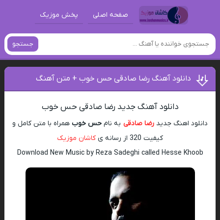
صفحه اصلی
پخش موزیک
جستجو
دانلود آهنگ رضا صادقی حس خوب + متن آهنگ
دانلود آهنگ جدید رضا صادقی حس خوب
دانلود اهنگ جدید
رضا صادقی
به نام
حس خوب
همراه با متن کامل و
کیفیت 320 از رسانه ی
کاشان موزیک
Download New Music by Reza Sadeghi called Hesse Khoob