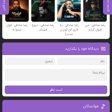
پست بعدی
پست قبلی
رضا صادقی - من
رضا صادقی - یه
رضا صادقی - دروغ
رضا صادقی - قول
قبول کردم
کاری کن (ورژن
قشنگ
مردونه
جدید)
دیدگاه خود را بگذارید
ثبت نظر
خوانندگان