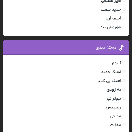
امیر عظیمی
حمید صفت
آصف آریا
هوروش بند
دسته بندی
آلبوم
آهنگ جدید
اهنگ بی کلام
به زودی…
بیوگرافی
ریمیکس
مداحی
مقالات