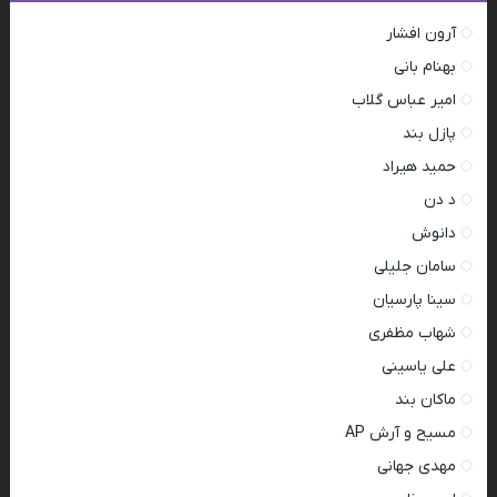
آرون افشار
بهنام بانی
امیر عباس گلاب
پازل بند
حمید هیراد
د دن
دانوش
سامان جلیلی
سینا پارسیان
شهاب مظفری
علی یاسینی
ماکان بند
مسیح و آرش AP
مهدی جهانی