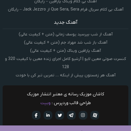
آهنگ بی کلام ویناک پارافین – رایگان
آهنگ بی کلام سریال فرام Que Sera, Sera از Jack Jezzro – رایگان
آهنگ جدید
آهنگ از شب بپرسید یوسف زمانی (متن + کیفیت عالی)
آهنگ باز شب شد مهراد جم (متن + کیفیت عالی)
آهنگ پارافین ویناک (متن + کیفیت عالی)
کنسرت صوتی معین لایو | آرشیو کامل اجرای زنده معین با کیفیت 320 و
128
آهنگ هر زمستون پیش از اینکه … تمرین تبر کن با خودت
کاشان موزیک رسانه ی معتبر انتشار موزیک
طراحی قالب وردپرس :
وبیت
آپارات
تلگرام
تويتر
اینستاگرام
لینکدین
فيسبو