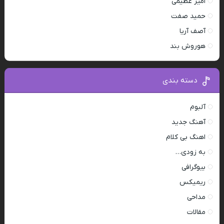
امیر عظیمی
حمید صفت
آصف آریا
هوروش بند
دسته بندی
آلبوم
آهنگ جدید
اهنگ بی کلام
به زودی…
بیوگرافی
ریمیکس
مداحی
مقالات