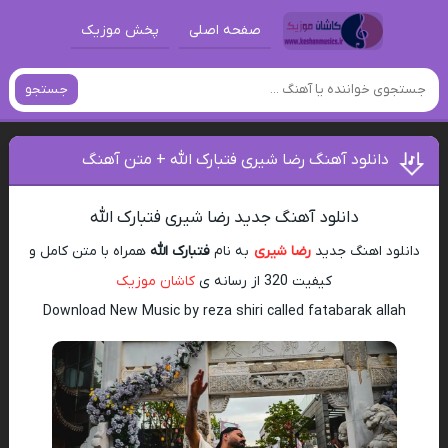
صفحه اصلی
پخش موزیک
جستجو
دانلود آهنگ رضا شیری فتبارک الله + متن آهنگ
دانلود آهنگ جدید رضا شیری فتبارک الله
دانلود اهنگ جدید
رضا شیری
به نام
فتبارک الله
همراه با متن کامل و
کیفیت 320 از رسانه ی
کاشان موزیک
Download New Music by reza shiri called fatabarak allah