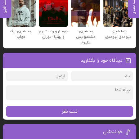
پست بعدی
پست قبلی
رضا شیری -
رضا شیری -
هونام و رضا شیری
رضا شیری - رگ
نیومدی نیومدی
عشقمو پس
و بهنیا - تهران
خواب
بگیرم
دیدگاه خود را بگذارید
ثبت نظر
خوانندگان