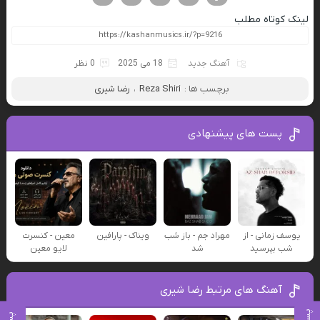
لینک کوتاه مطلب
آهنگ جدید
18 می 2025
0 نظر
برچسب ها :
Reza Shiri
،
رضا شیری
پست های پیشنهادی
یوسف زمانی - از
مهراد جم - باز شب
ویناک - پارافین
معین - کنسرت
شب بپرسید
شد
لایو معین
آهنگ های مرتبط رضا شیری