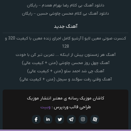
دانلود آهنگ بی کلام رضا بهرام همدم – رایگان
دانلود آهنگ بی کلام محسن چاوشی حسین – رایگان
آهنگ جدید
کنسرت صوتی معین لایو | آرشیو کامل اجرای زنده معین با کیفیت 320 و
128
آهنگ هر زمستون پیش از اینکه … تمرین تبر کن با خودت
آهنگ چهل روز محسن چاوشی (متن + کیفیت عالی)
آهنگ چی شد احمد سلو (متن + کیفیت عالی)
آهنگ وقتی رفت سوگند و سیجل (متن + کیفیت عالی)
کاشان موزیک رسانه ی معتبر انتشار موزیک
طراحی قالب وردپرس :
وبیت
آپارات
تلگرام
تويتر
اینستاگرام
لینکدین
فيسبو