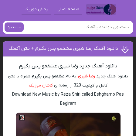
صفحه اصلی
پخش موزیک
جستجو
دانلود آهنگ رضا شیری عشقمو پس بگیرم + متن آهنگ
دانلود آهنگ جدید رضا شیری عشقمو پس بگیرم
دانلود اهنگ جدید
رضا شیری
به نام
عشقمو پس بگیرم
همراه با متن
کامل و کیفیت 320 از رسانه ی
کاشان موزیک
Download New Music by Reza Shiri called Eshghamo Pas
Begiram