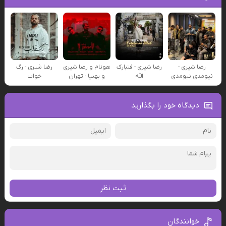
رضا شیری -
رضا شیری - فتبارک
هونام و رضا شیری
رضا شیری - رگ
نیومدی نیومدی
الله
و بهنیا - تهران
خواب
دیدگاه خود را بگذارید
ثبت نظر
خوانندگان