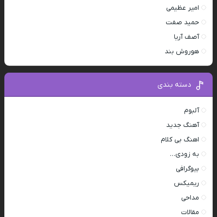
امیر عظیمی
حمید صفت
آصف آریا
هوروش بند
دسته بندی
آلبوم
آهنگ جدید
اهنگ بی کلام
به زودی…
بیوگرافی
ریمیکس
مداحی
مقالات