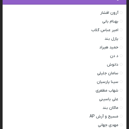
آرون افشار
بهنام بانی
امیر عباس گلاب
پازل بند
حمید هیراد
د دن
دانوش
سامان جلیلی
سینا پارسیان
شهاب مظفری
علی یاسینی
ماکان بند
مسیح و آرش AP
مهدی جهانی