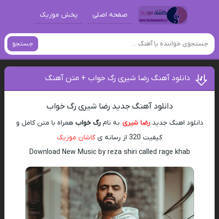
صفحه اصلی
پخش موزیک
جستجو
دانلود آهنگ رضا شیری رگ خواب + متن آهنگ
دانلود آهنگ جدید رضا شیری رگ خواب
دانلود اهنگ جدید
رضا شیری
به نام
رگ خواب
همراه با متن کامل و
کیفیت 320 از رسانه ی
کاشان موزیک
Download New Music by reza shiri called rage khab