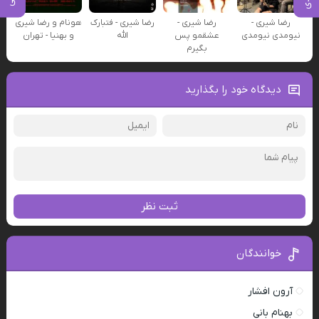
رضا شیری -
رضا شیری -
رضا شیری - فتبارک
هونام و رضا شیری
نیومدی نیومدی
عشقمو پس
الله
و بهنیا - تهران
بگیرم
دیدگاه خود را بگذارید
ثبت نظر
خوانندگان
آرون افشار
بهنام بانی