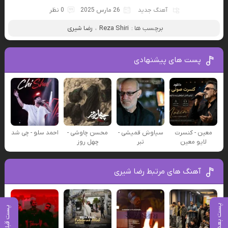
آهنگ جدید
26 مارس 2025
0 نظر
برچسب ها :
Reza Shiri
،
رضا شیری
پست های پیشنهادی
معین - کنسرت
سیاوش قمیشی -
محسن چاوشی -
احمد سلو - چی شد
لایو معین
تبر
چهل روز
آهنگ های مرتبط رضا شیری
پست بعدی
پست قبلی