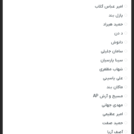
امیر عباس گلاب
پازل بند
حمید هیراد
د دن
دانوش
سامان جلیلی
سینا پارسیان
شهاب مظفری
علی یاسینی
ماکان بند
مسیح و آرش AP
مهدی جهانی
امیر عظیمی
حمید صفت
آصف آریا