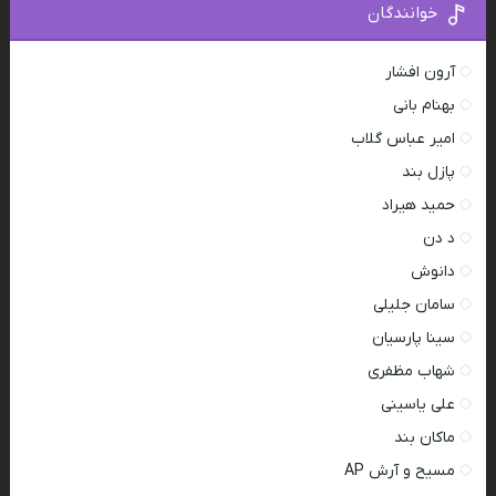
خوانندگان
آرون افشار
بهنام بانی
امیر عباس گلاب
پازل بند
حمید هیراد
د دن
دانوش
سامان جلیلی
سینا پارسیان
شهاب مظفری
علی یاسینی
ماکان بند
مسیح و آرش AP