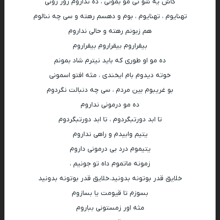
کاش یه شو تی مو بمونی ، ده نداروم زور زونی
تهنایوم ، تهنایوم ، بوم و دهسم رهته و سی چه ننالوم
هم زبونم رهته و حالی نداروم
بیقراروم بیقراروم بیقراروم
ده مو او طوری که باید نیترم شاد بمونم
خوته دیدوم بام ایخندی ، مثه افتو اسمونی
بو غریبوم بین مردم ، سی چه دنبالت نگردوم
ده مو درمونی نداروم
تا ابد دورتبگردوم ، تا ابد دورتبگردوم
یتیم وابیدم و راهی نداروم
یتیموم درد بی درمونی داروم
زمونه ماتموم داه تو جونیم ،
خلایق قدر بوتونه بدونید،خلایق قدر بوتونه بدونید
بسوزم تا قیومت یا بسازوم
مثه اور زمستونی بباروم