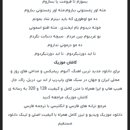
بسوزم تا قیومت یا بسازوم
مثه اور زمستونی بباروم،مثه اور زمستونی بباروم
ده مو اوطوری که باید نیترم شاد بمونم
خوته دیدوم بام ایخندی ، مثه افتو اسمونی
بو غریبوم بین مردم ، سیچه دنبالت نگردم
ده مو درمونی نداروم
تا ابد دورتبگردوم ، تا ابد دورتبگردوم
کاشان موزیک
برای دانلود جدید ترین اهنگ، آلبوم، ریمیکس و مداحی های روز و
محلی ایران و جهان در سبک های پاپ،رپ ار اند بی، دریل، راک، جاز،
هیپ هاپ و اپرا همراه با متن کامل و کیفیت 128 و 320 به رسانه ی
کاشان موزیک مراجعه کنید
مرجع ترانه های فارسی و انگلیسی با ترجمه فارسی
دانلود موزیک ویدیو و تیزر کامل همراه با کیفیت اصلی و لینک دانلود
مستقیم