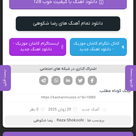
دانلود آهنگ با کیفیت خوب 128
دانلود تمام آهنگ های رضا شکوهی
کانال تلگرام کاشان موزیک
اینستاگرام کاشان موزیک -
- دانلود اهنگ جدید
دانلود اهنگ جدید
اشتراک گذاری در شبکه های اجتماعی
پست بعدی
پست قبلی
فیسوک
تویتر
لینکدین
واتساپ
تلگرام
لینک کوتاه مطلب
آهنگ جدید
29 ژوئن 2025
0 نظر
برچسب ها :
Reza Shokoohi
،
رضا شکوهی