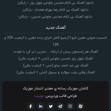
دانلود آهنگ بی کلام محسن چاوشی چهل روز – رایگان
دانلود آهنگ بی کلام رضا بهرام همدم – رایگان
دانلود آهنگ بی کلام محسن چاوشی حسین – رایگان
آهنگ جدید
کنسرت صوتی معین لایو | آرشیو کامل اجرای زنده معین با کیفیت 320 و
128
آهنگ هر زمستون پیش از اینکه … تمرین تبر کن با خودت
آهنگ چهل روز محسن چاوشی (متن + کیفیت عالی)
آهنگ چی شد احمد سلو (متن + کیفیت عالی)
آهنگ وقتی رفت سوگند و سیجل (متن + کیفیت عالی)
کاشان موزیک رسانه ی معتبر انتشار موزیک
طراحی قالب وردپرس :
وبیت
آپارات
تلگرام
تويتر
اینستاگرام
لینکدین
فيسبو