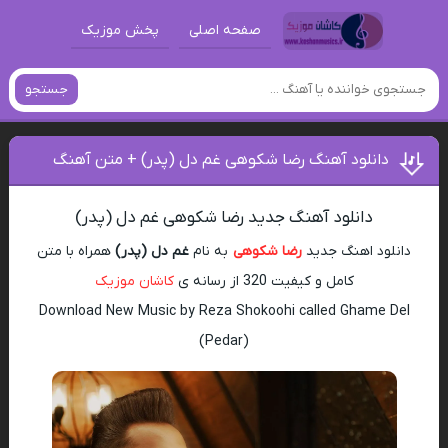
صفحه اصلی
پخش موزیک
جستجو
دانلود آهنگ رضا شکوهی غم دل (پدر) + متن آهنگ
دانلود آهنگ جدید رضا شکوهی غم دل (پدر)
دانلود اهنگ جدید
رضا شکوهی
به نام
غم دل (پدر)
همراه با متن
کامل و کیفیت 320 از رسانه ی
کاشان موزیک
Download New Music by Reza Shokoohi called Ghame Del
(Pedar)