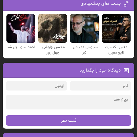
پست های پیشنهادی
معین - کنسرت
سیاوش قمیشی -
محسن چاوشی -
احمد سلو - چی شد
لایو معین
تبر
چهل روز
دیدگاه خود را بگذارید
ثبت نظر