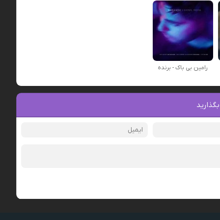
رامین بی باک - برنده
بگذارید