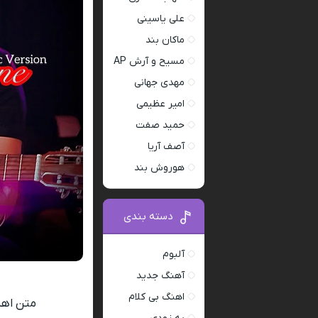
علی یاسینی
ماکان بند
مسیح و آرش AP
مهدی جهانی
امیر عظیمی
حمید صفت
آصف آریا
هوروش بند
دسته بندی
آلبوم
آهنگ جدید
اهنگ بی کلام
متن اهن