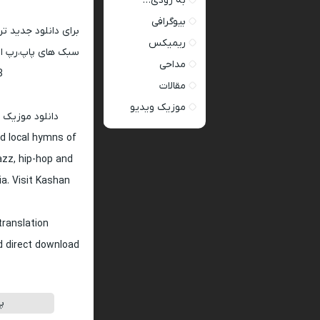
به زودی…
بیوگرافی
برای دانلود جدید ت
ریمیکس
سبک های پاپ،رپ ار 
مداحی
128 و 320
مقالات
موزیک ویدیو
دانلود موزیک 
d local hymns of
jazz, hip-hop and
ia. Visit Kashan
translation
nd direct download
پ