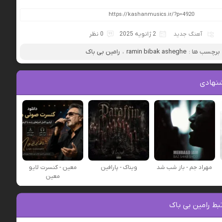
آهنگ جدید
2 ژانویه 2025
0 نظر
برچسب ها :
ramin bibak asheghe
،
رامین بی باک
نهادی
مهراد جم - باز شب شد
ویناک - پارافین
معین - کنسرت لایو
معین
ط رامین بی باک