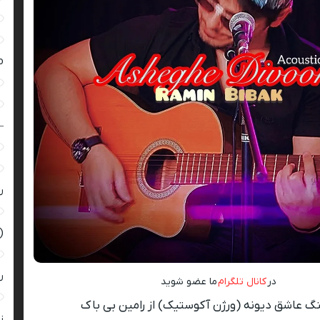
ro
–
ر
(
ر
در
کانال تلگرام
ما عضو شوید
گ عاشق دیونه (ورژن آکوستیک) از رامین بی باک
زن