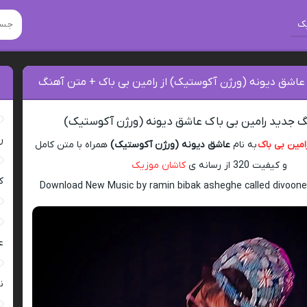
ک
 عاشق دیونه (ورژن آکوستیک) از رامین بی باک + متن آهنگ
گ جدید رامین بی باک عاشق دیونه (ورژن آکوستیک)
ر
امین بی باک
به نام
عاشق دیونه (ورژن آکوستیک)
همراه با متن کامل
و کیفیت 320 از رسانه ی
کاشان موزیک
ک
Download New Music by ramin bibak asheghe called divoone
ع
ن