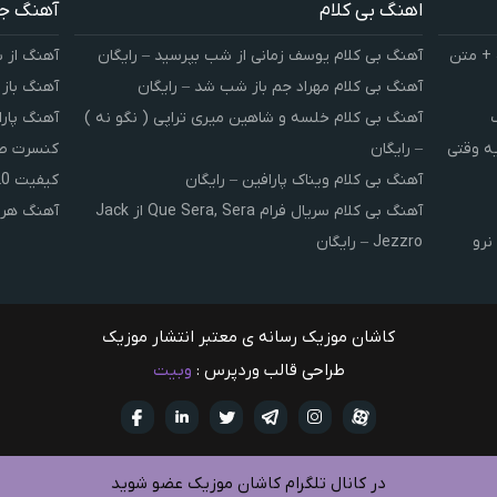
اهنگ بی کلام
آهنگ ج
 + متن
آهنگ بی کلام یوسف زمانی از شب بپرسید – رایگان
آهنگ از 
آهنگ بی کلام مهراد جم باز شب شد – رایگان
آهنگ باز
آهنگ بی کلام خلسه و شاهین میری تراپی ( نگو نه )
آهنگ پارا
یه وقتی
– رایگان
کنسرت صوت
آهنگ بی کلام ویناک پارافین – رایگان
کیفیت 320 و 128
آهنگ بی کلام سریال فرام Que Sera, Sera از Jack
آهنگ هر 
نرو
Jezzro – رایگان
کاشان موزیک رسانه ی معتبر انتشار موزیک
طراحی قالب وردپرس :
وبیت
آپارات
تلگرام
تويتر
اینستاگرام
لینکدین
فيسبو
در کانال تلگرام کاشان موزیک عضو شوید