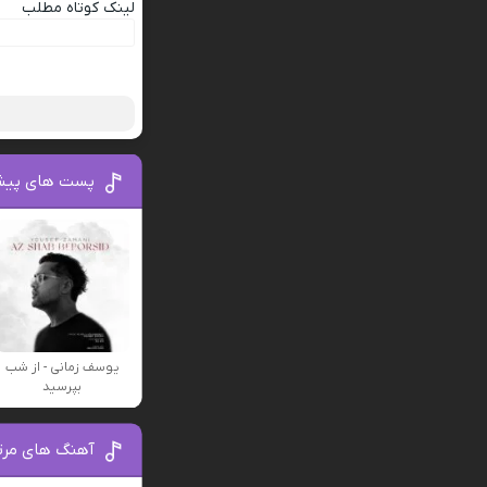
لینک کوتاه مطلب
پست های پیش
یوسف زمانی - از شب
بپرسید
آهنگ های مرتب