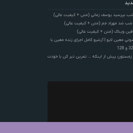
دید
شب بپرسید یوسف زمانی (متن + کیفیت عالی)
 شب شد مهراد جم (متن + کیفیت عالی)
فین ویناک (متن + کیفیت عالی)
ی معین لایو | آرشیو کامل اجرای زنده معین با
زمستون پیش از اینکه … تمرین تبر کن با خودت
ک