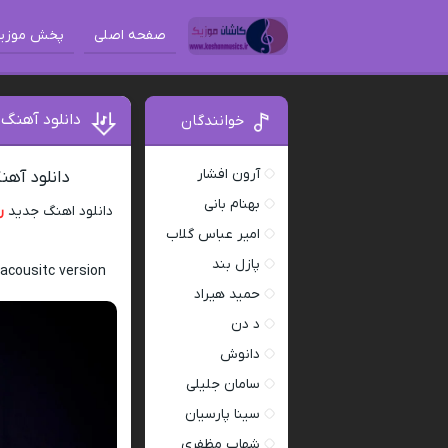
صفحه اصلی
پخش موزی
دانلود آهنگ
خوانندگان
آرون افشار
دانلود آهن
بهنام بانی
دانلود اهنگ جدید
ر
امیر عباس گلاب
پازل بند
acousitc version
حمید هیراد
د دن
دانوش
سامان جلیلی
سینا پارسیان
شهاب مظفری