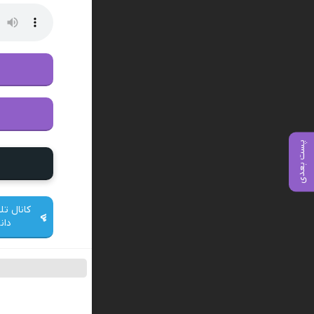
پست بعدی
کانال تل
دان