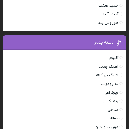
حمید صفت
آصف آریا
هوروش بند
دسته بندی
آلبوم
آهنگ جدید
اهنگ بی کلام
به زودی…
بیوگرافی
ریمیکس
مداحی
مقالات
موزیک ویدیو