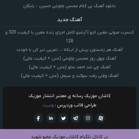
دانلود آهنگ بی کلام محسن چاوشی حسین – رایگان
آهنگ جدید
کنسرت صوتی معین لایو | آرشیو کامل اجرای زنده معین با کیفیت 320 و
128
آهنگ هر زمستون پیش از اینکه … تمرین تبر کن با خودت
آهنگ چهل روز محسن چاوشی (متن + کیفیت عالی)
آهنگ چی شد احمد سلو (متن + کیفیت عالی)
آهنگ وقتی رفت سوگند و سیجل (متن + کیفیت عالی)
کاشان موزیک رسانه ی معتبر انتشار موزیک
طراحی قالب وردپرس :
وبیت
آپارات
تلگرام
تويتر
اینستاگرام
لینکدین
فيسبو
در کانال تلگرام کاشان موزیک عضو شوید