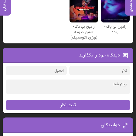
پست بعدی
پست قبلی
رامین بی باک -
رامین بی باک -
برنده
عاشق دیونه
(ورژن آکوستیک)
دیدگاه خود را بگذارید
ثبت نظر
خوانندگان