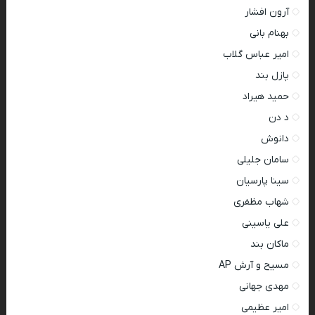
آرون افشار
بهنام بانی
امیر عباس گلاب
پازل بند
حمید هیراد
د دن
دانوش
سامان جلیلی
سینا پارسیان
شهاب مظفری
علی یاسینی
ماکان بند
مسیح و آرش AP
مهدی جهانی
امیر عظیمی