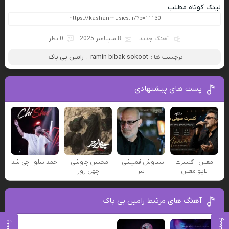
لینک کوتاه مطلب
آهنگ جدید
8 سپتامبر 2025
0 نظر
برچسب ها :
ramin bibak sokoot
،
رامین بی باک
پست های پیشنهادی
معین - کنسرت
سیاوش قمیشی -
محسن چاوشی -
احمد سلو - چی شد
لایو معین
تبر
چهل روز
آهنگ های مرتبط رامین بی باک