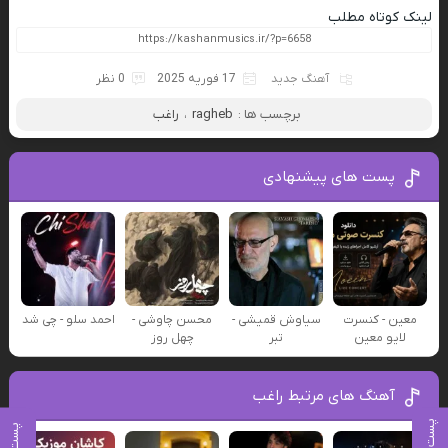
لینک کوتاه مطلب
آهنگ جدید
17 فوریه 2025
0 نظر
برچسب ها :
ragheb
،
راغب
پست های پیشنهادی
معین - کنسرت
سیاوش قمیشی -
محسن چاوشی -
احمد سلو - چی شد
لایو معین
تبر
چهل روز
آهنگ های مرتبط راغب