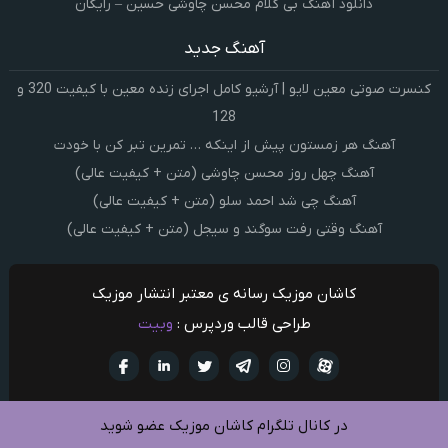
دانلود آهنگ بی کلام محسن چاوشی حسین – رایگان
آهنگ جدید
کنسرت صوتی معین لایو | آرشیو کامل اجرای زنده معین با کیفیت 320 و
128
آهنگ هر زمستون پیش از اینکه … تمرین تبر کن با خودت
آهنگ چهل روز محسن چاوشی (متن + کیفیت عالی)
آهنگ چی شد احمد سلو (متن + کیفیت عالی)
آهنگ وقتی رفت سوگند و سیجل (متن + کیفیت عالی)
کاشان موزیک رسانه ی معتبر انتشار موزیک
طراحی قالب وردپرس :
وبیت
آپارات
تلگرام
تويتر
اینستاگرام
لینکدین
فيسبو
در کانال تلگرام کاشان موزیک عضو شوید