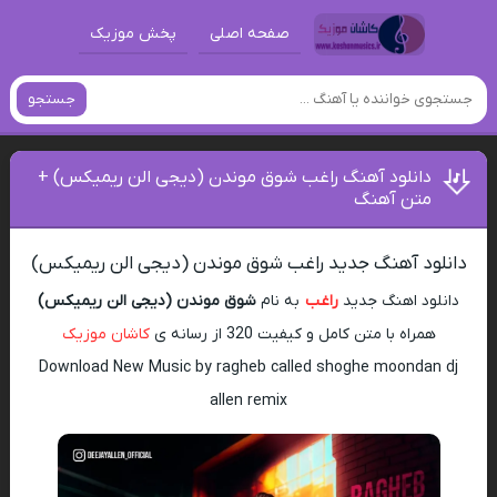
صفحه اصلی
پخش موزیک
جستجو
دانلود آهنگ راغب شوق موندن (دیجی الن ریمیکس) +
متن آهنگ
دانلود آهنگ جدید راغب شوق موندن (دیجی الن ریمیکس)
دانلود اهنگ جدید
راغب
به نام
شوق موندن (دیجی الن ریمیکس)
همراه با متن کامل و کیفیت 320 از رسانه ی
کاشان موزیک
Download New Music by ragheb called shoghe moondan dj
allen remix