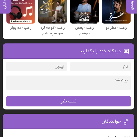
پست بعدی
پست قبلی
راغب - عطر تو
راغب - بغض
راغب - کوچه لره
راغب - ده بهار
هرشبم
سو سپمیشم
دیدگاه خود را بگذارید
ثبت نظر
خوانندگان