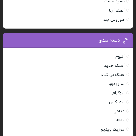
حمید صفت
آصف آریا
هوروش بند
دسته بندی
آلبوم
آهنگ جدید
اهنگ بی کلام
به زودی…
بیوگرافی
ریمیکس
مداحی
مقالات
موزیک ویدیو