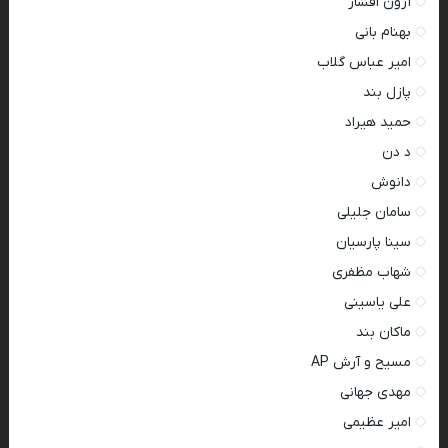
آرون افشار
بهنام بانی
امیر عباس گلاب
پازل بند
حمید هیراد
د دن
دانوش
سامان جلیلی
سینا پارسیان
شهاب مظفری
علی یاسینی
ماکان بند
مسیح و آرش AP
مهدی جهانی
امیر عظیمی