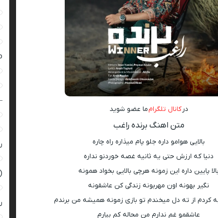
ro
–
در
کانال تلگرام
ما عضو شوید
متن اهنگ برنده راغب
بالایی هوامو داره جلو پام میذاره راه چاره
ر
دنیا که ارزش حتی یه ثانیه غصه خوردنو نداره
الا پایین داره این زمونه هرچی بالایی بخواد همونه
(
نگیر بهونه اون مهربونه زندگی کن عاشقونه
به کردم از ته دل میخندم تو بازی زمونه همیشه من برندم
ر
عاشقمو غم ندارم من محاله کم بیارم