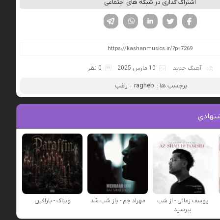
اشتراک گذاری در شبکه های اجتماعی
فیسوک
تویتر
لینکدین
واتساپ
تلگرام
آهنگ جدید
10 مارس 2025
0 نظر
برچسب ها :
ragheb
،
راغب
نهادی
یوسف زمانی - از شب
مهراد جم - باز شب شد
ویناک - پارافین
بپرسید