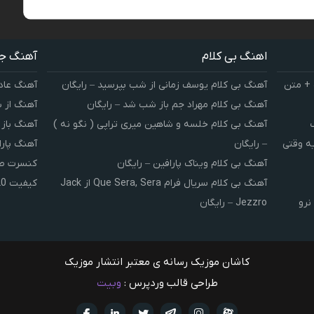
اهنگ بی کلام
آهنگ ج
 + متن
آهنگ بی کلام یوسف زمانی از شب بپرسید – رایگان
آهنگ عاد
آهنگ بی کلام مهراد جم باز شب شد – رایگان
آهنگ از 
آهنگ بی کلام خلسه و شاهین میری تراپی ( نگو نه )
آهنگ باز
یه وقتی
– رایگان
آهنگ پارا
آهنگ بی کلام ویناک پارافین – رایگان
کنسرت صوت
آهنگ بی کلام سریال فرام Que Sera, Sera از Jack
کیفیت 320 و 128
نرو
Jezzro – رایگان
کاشان موزیک رسانه ی معتبر انتشار موزیک
طراحی قالب وردپرس :
وبیت
آپارات
تلگرام
تويتر
اینستاگرام
لینکدین
فيسبو