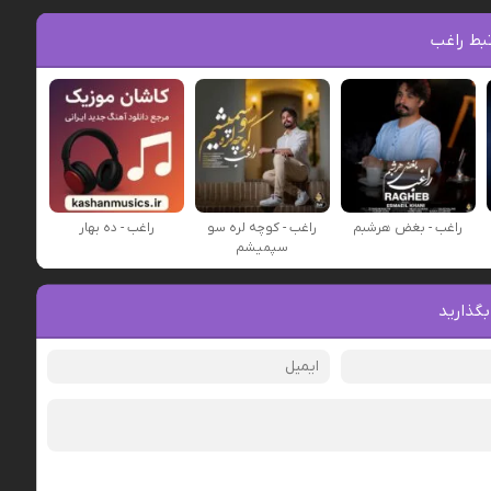
بط راغب
راغب - بغض هرشبم
راغب - کوچه لره سو
راغب - ده بهار
سپمیشم
بگذارید