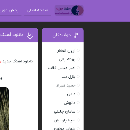
صفحه اصلی
پخش موزی
دانلود آهنگ 
خوانندگان
آرون افشار
بهنام بانی
دانلود اهنگ جدید
ر
امیر عباس گلاب
پازل بند
de
حمید هیراد
د دن
دانوش
سامان جلیلی
سینا پارسیان
شهاب مظفری