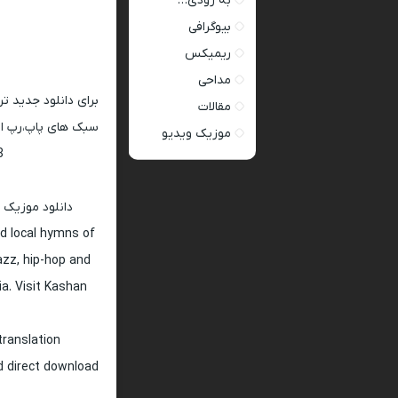
به زودی…
بیوگرافی
ریمیکس
مداحی
برای دانلود جدید ت
مقالات
سبک های پاپ،رپ ار 
موزیک ویدیو
128 و 320
دانلود موزیک 
d local hymns of
jazz, hip-hop and
ia. Visit Kashan
translation
nd direct download