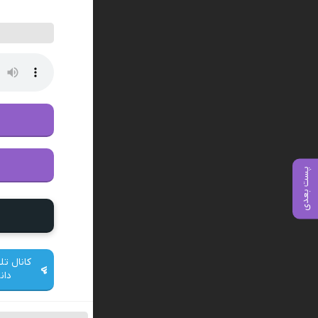
پست بعدی
کانال تل
دان