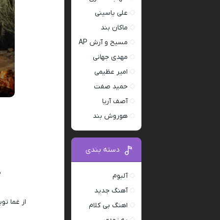
علی یاسینی
ماکان بند
مسیح و آرش AP
مهدی جهانی
امیر عظیمی
حمید صفت
آصف آریا
هوروش بند
دسته بندی
ب
آلبوم
آهنگ جدید
از غما تو
اهنگ بی کلام