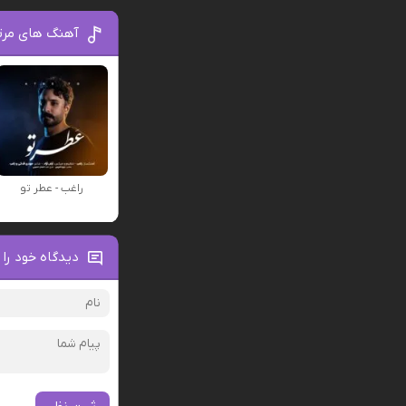
آهنگ های مرت
راغب - عطر تو
دیدگاه خود را 