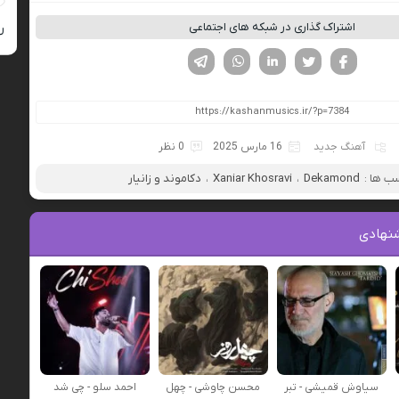
اشتراک گذاری در شبکه های اجتماعی
ر
فیسوک
تویتر
لینکدین
واتساپ
تلگرام
آهنگ جدید
16 مارس 2025
0 نظر
ب ها :
Dekamond
،
Xaniar Khosravi
،
دکاموند و زانیار
نهادی
سیاوش قمیشی - تبر
محسن چاوشی - چهل
احمد سلو - چی شد