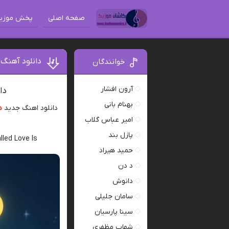
صفحه اصلی
پخش موزی
دانلود آهنگ 
خوانندگان
آرون افشار
دا
بهنام بانی
دانلود اهنگ جدید
د
امیر عباس گلاب
پازل بند
led Love Is
حمید هیراد
د دن
دانوش
سامان جلیلی
سینا پارسیان
شهاب مظفری