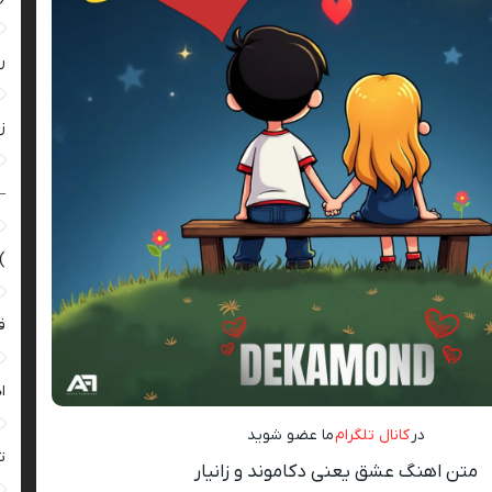
ر
زن
–
)
ق
ا
در
کانال تلگرام
ما عضو شوید
ت
متن اهنگ عشق یعنی دکاموند و زانیار