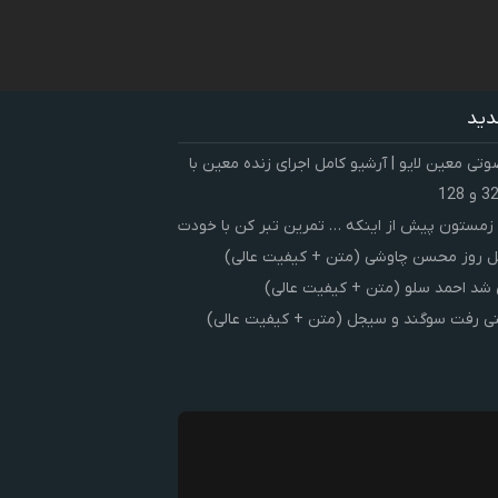
دید
ی معین لایو | آرشیو کامل اجرای زنده معین با
زمستون پیش از اینکه … تمرین تبر کن با خودت
 روز محسن چاوشی (متن + کیفیت عالی)
شد احمد سلو (متن + کیفیت عالی)
ی رفت سوگند و سیجل (متن + کیفیت عالی)