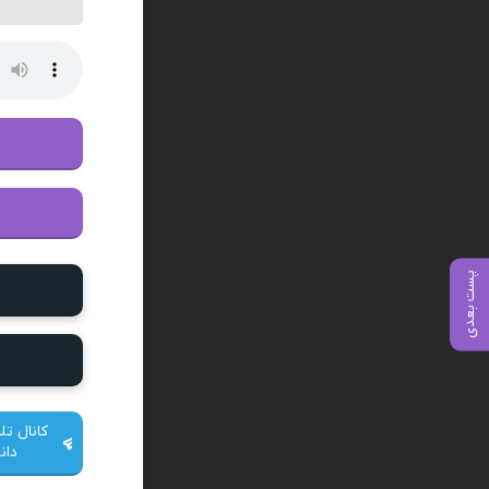
پست بعدی
کانال تل
دان