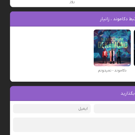
روز
 دکاموند ، زانیار
دکاموند - نمیدونم
بگذارید