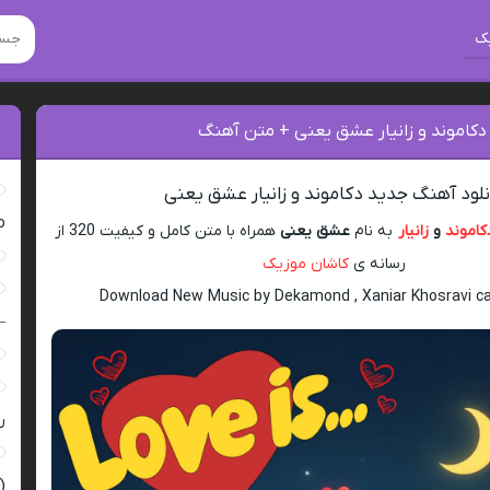
ک
دکاموند و زانیار عشق یعنی + متن آهنگ
نلود آهنگ جدید دکاموند و زانیار عشق یعنی
ro
کاموند
و
زانیار
به نام
عشق یعنی
همراه با متن کامل و کیفیت 320 از
رسانه ی
کاشان موزیک
Download New Music by Dekamond , Xaniar Khosravi cal
–
ر
(