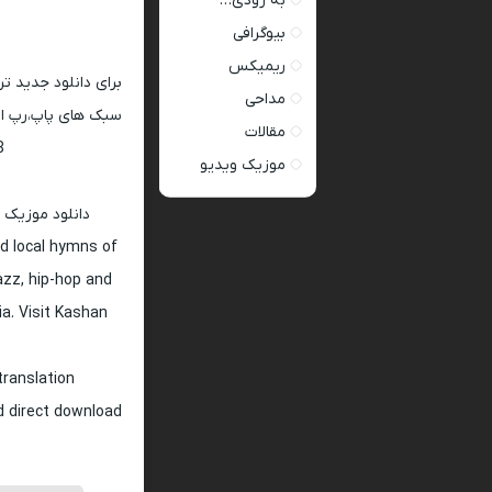
به زودی…
بیوگرافی
ریمیکس
برای دانلود جدید ت
مداحی
سبک های پاپ،رپ ار 
مقالات
128 و 320
موزیک ویدیو
دانلود موزیک 
d local hymns of
jazz, hip-hop and
ia. Visit Kashan
translation
nd direct download