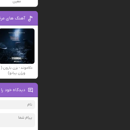
معین
آهنگ های مرتبط
دکاموند - بزن بارون (
ورژن پیانو)
دیدگاه خود را 