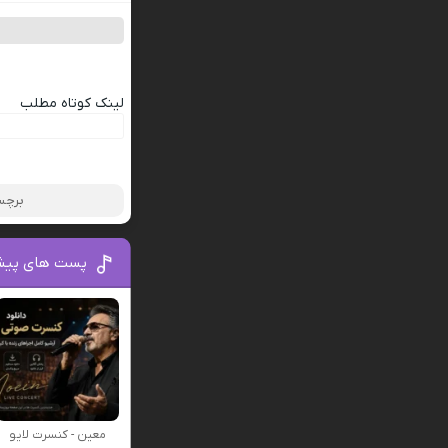
لینک کوتاه مطلب
برچس
پست های پیش
معین - کنسرت لایو