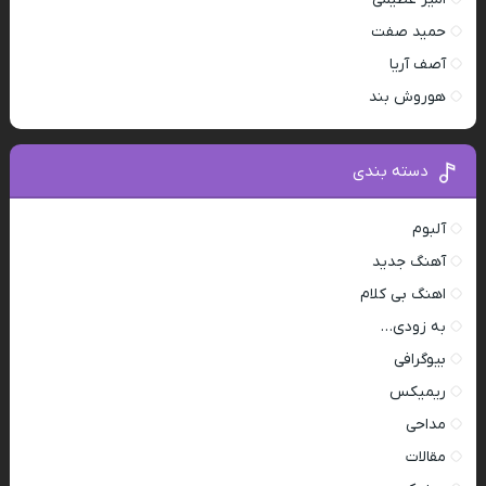
حمید صفت
آصف آریا
هوروش بند
دسته بندی
آلبوم
آهنگ جدید
اهنگ بی کلام
به زودی…
بیوگرافی
ریمیکس
مداحی
مقالات