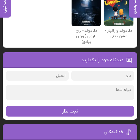
پست بعدی
پست قبلی
دکاموند و زانیار -
دکاموند - بزن
عشق یعنی
بارون ( ورژن
پیانو)
دیدگاه خود را بگذارید
ثبت نظر
خوانندگان