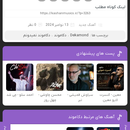
لینک کوتاه مطلب
آهنگ جدید
13 نوامبر 2024
0 نظر
برچسب ها :
Dekamond
،
دکاموند
،
دکاموند نمیدونم
پست های پیشنهادی
معین - کنسرت
سیاوش قمیشی -
محسن چاوشی -
احمد سلو - چی شد
لایو معین
تبر
چهل روز
آهنگ های مرتبط دکاموند