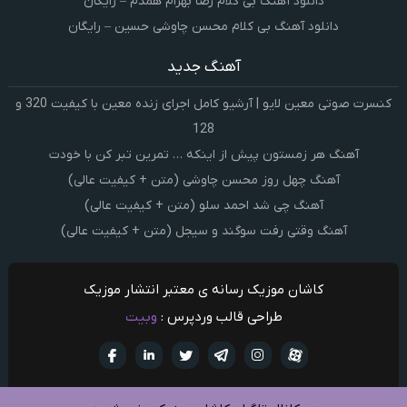
دانلود آهنگ بی کلام رضا بهرام همدم – رایگان
دانلود آهنگ بی کلام محسن چاوشی حسین – رایگان
آهنگ جدید
کنسرت صوتی معین لایو | آرشیو کامل اجرای زنده معین با کیفیت 320 و
128
آهنگ هر زمستون پیش از اینکه … تمرین تبر کن با خودت
آهنگ چهل روز محسن چاوشی (متن + کیفیت عالی)
آهنگ چی شد احمد سلو (متن + کیفیت عالی)
آهنگ وقتی رفت سوگند و سیجل (متن + کیفیت عالی)
کاشان موزیک رسانه ی معتبر انتشار موزیک
طراحی قالب وردپرس :
وبیت
آپارات
تلگرام
تويتر
اینستاگرام
لینکدین
فيسبو