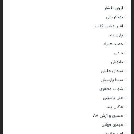
آرون افشار
بهنام بانی
امیر عباس گلاب
پازل بند
حمید هیراد
د دن
دانوش
سامان جلیلی
سینا پارسیان
شهاب مظفری
علی یاسینی
ماکان بند
مسیح و آرش AP
مهدی جهانی
امیر عظیمی