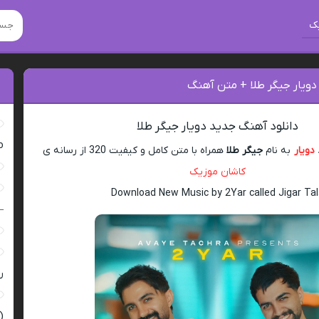
ک
دویار جیگر طلا + متن آهنگ
دانلود آهنگ جدید دویار جیگر طلا
ro
دویار
به نام
جیگر طلا
همراه با متن کامل و کیفیت 320 از رسانه ی
کاشان موزیک
Download New Music by 2Yar called Jigar Ta
–
ر
(