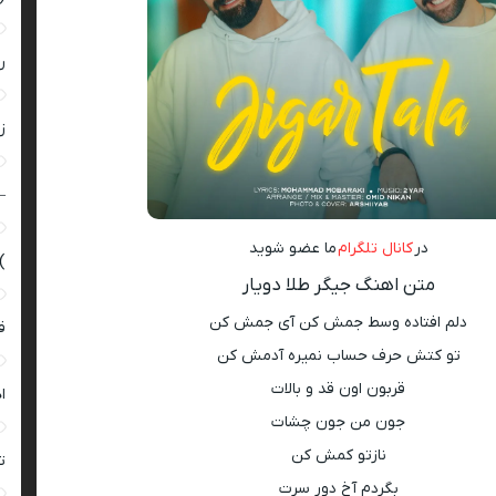
ر
زن
–
در
کانال تلگرام
ما عضو شوید
)
متن اهنگ جیگر طلا دویار
دلم افتاده وسط جمش کن آی جمش کن
ق
تو کتش حرف حساب نمیره آدمش کن
قربون اون قد و بالات
ا
جون من جون چشات
نازتو کمش کن
ت
بگردم آخ دور سرت