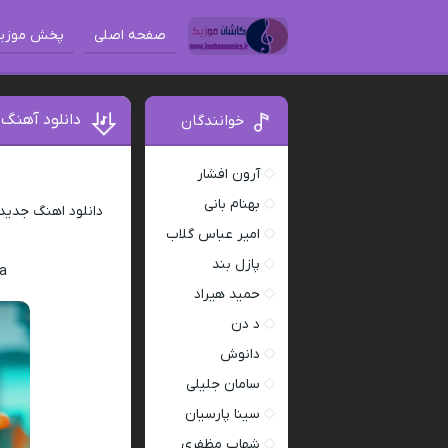
صفحه اصلی
پخش موزی
دانلود آهنگ 
خوانندگان
آرون افشار
بهنام بانی
دانلود اهنگ جدید
امیر عباس گلاب
پازل بند
la
حمید هیراد
د دن
دانوش
سامان جلیلی
سینا پارسیان
شهاب مظفری