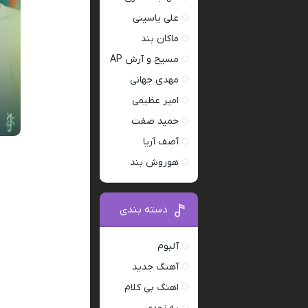
علی یاسینی
ماکان بند
مسیح و آرش AP
مهدی جهانی
امیر عظیمی
حمید صفت
آصف آریا
هوروش بند
دسته بندی
آلبوم
آهنگ جدید
اهنگ بی کلام