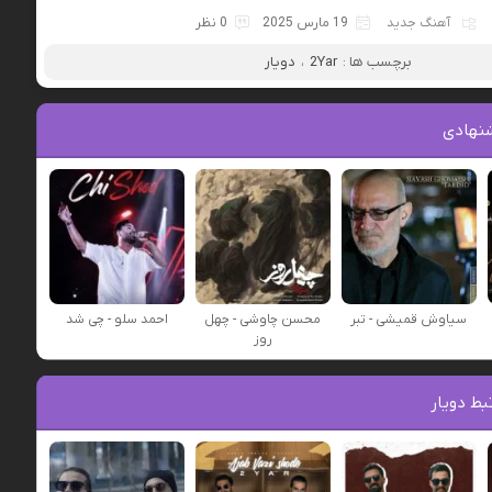
آهنگ جدید
19 مارس 2025
0 نظر
برچسب ها :
2Yar
،
دویار
نهادی
سیاوش قمیشی - تبر
محسن چاوشی - چهل
احمد سلو - چی شد
روز
ط دویار