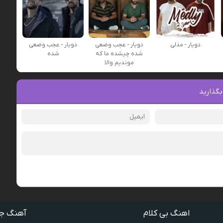
دویار - مدلی
دویار - عجب وضعی
دویار - عجب‌ وضعی
شده چیشده ما که
شده
موندیم والا
بگذارید
اهنگ بی کلام
آهنگ ج