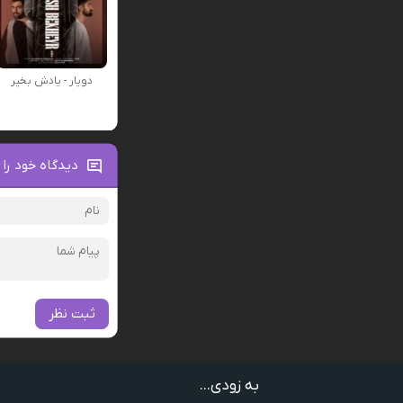
دویار - یادش بخیر
دیدگاه خود را 
ثبت نظر
به زودی...