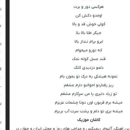
هرکسی دور و برت
ر
اومدو دکش کن
کولی خوش قد و بالا
ع
جیگر طلا بالا بلا
ابرو برام ننداز بالا
ر
که تورو میخوام
قند عسل گوله نمک
دلمو دزدیدی کلک
ک
نمونه هیشکی به درک تو بمون بام
ریز رفتارتو احوالتو دارم عشقم
–
تو زیاد دلبری یا من سرِکارم عشقم
میشه برم قربون اون دوتا چشمات عزیزم
ا
میشه بری تو دلم و پشت سرت آب بریزم
کاشان موزیک
ر
رین اهنگ، آلبوم، ریمیکس و مداحی های روز و محلی ایران و جهان در