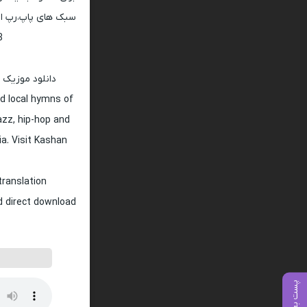
سبک های پاپ،رپ ار 
128 و 320
دانلود موزیک 
d local hymns of
jazz, hip-hop and
ia. Visit Kashan
translation
nd direct download
پست بعدی