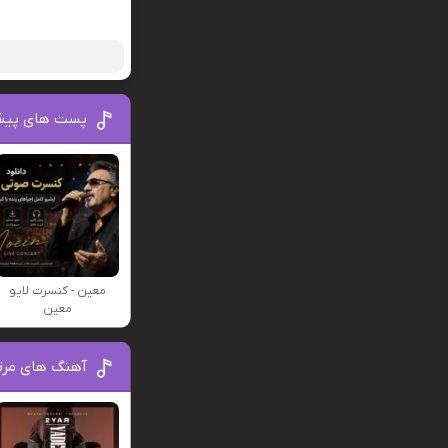
پست های پیش
معین - کنسرت لایو
معین
آهنگ های مرتب