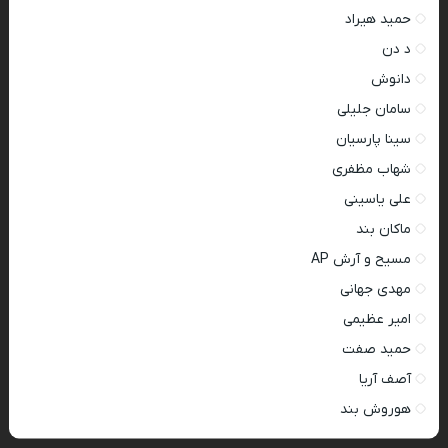
حمید هیراد
د دن
دانوش
سامان جلیلی
سینا پارسیان
شهاب مظفری
علی یاسینی
ماکان بند
مسیح و آرش AP
مهدی جهانی
امیر عظیمی
حمید صفت
آصف آریا
هوروش بند