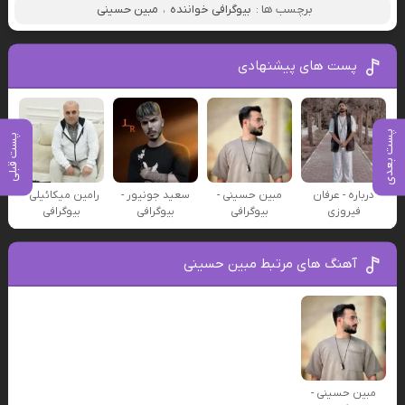
برچسب ها :
بیوگرافی خواننده
،
مبین حسینی
پست های پیشنهادی
پست بعدی
پست قبلی
درباره - عرفان
مبین حسینی -
سعید جونیور -
رامین میکائیلی -
فیروزی
بیوگرافی
بیوگرافی
بیوگرافی
آهنگ های مرتبط مبین حسینی
مبین حسینی -