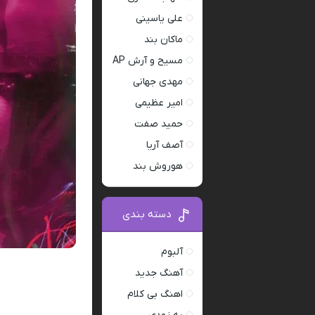
علی یاسینی
ماکان بند
مسیح و آرش AP
مهدی جهانی
امیر عظیمی
حمید صفت
آصف آریا
هوروش بند
دسته بندی
آلبوم
آهنگ جدید
اهنگ بی کلام