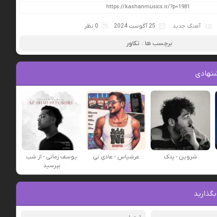
آهنگ جدید
25 آگوست 2024
0 نظر
برچسب ها :
تکاور
نهادی
شروین - پتک
عرشیاس - عادی نی
یوسف زمانی - از شب
بپرسید
بگذارید