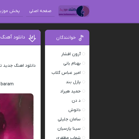
صفحه اصلی
پخش موزی
دانلود آهنگ 
خوانندگان
آرون افشار
بهنام بانی
امیر عباس گلاب
پازل بند
i baram
حمید هیراد
د دن
دانوش
سامان جلیلی
سینا پارسیان
شهاب مظفری