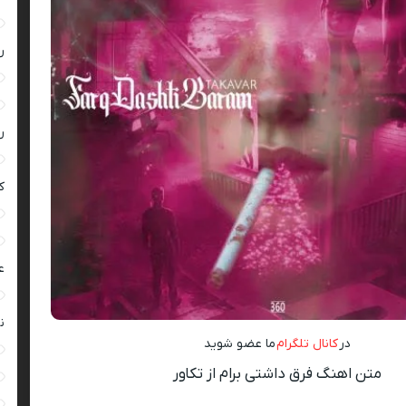
ر
ر
ک
ع
ن
در
کانال تلگرام
ما عضو شوید
متن اهنگ فرق داشتی برام از تکاور