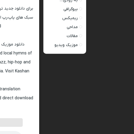
به زودی…
برای دانلود جدید ت
بیوگرافی
سبک های پاپ،رپ ار 
ریمیکس
128 و 320
مداحی
مقالات
دانلود موزیک 
موزیک ویدیو
d local hymns of
jazz, hip-hop and
ia. Visit Kashan
translation
nd direct download