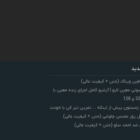
دید
فین ویناک (متن + کیفیت عالی)
ی معین لایو | آرشیو کامل اجرای زنده معین با
زمستون پیش از اینکه … تمرین تبر کن با خودت
 روز محسن چاوشی (متن + کیفیت عالی)
شد احمد سلو (متن + کیفیت عالی)