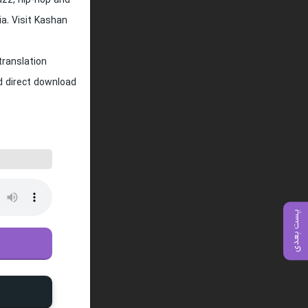
jazz, hip-hop and
ia. Visit Kashan
translation
nd direct download
پست بعدی