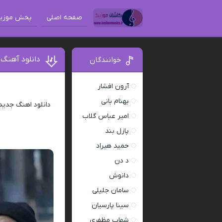
صفحه اصلی
پخش موزی
دانلود آهنگ
خوانندگان
آرون افشار
د
بهنام بانی
امیر عباس گلاب
پازل بند
حمید هیراد
د دن
دانوش
سامان جلیلی
سینا پارسیان
شهاب مظفری