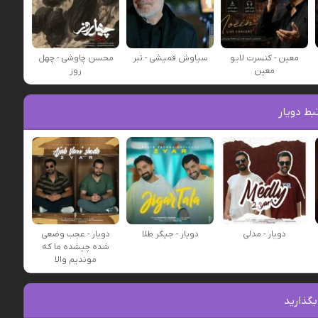
معین - کنسرت لایو
سیاوش قمیشی - تبر
محسن چاوشی - چهل
معین
روز
ط دویار
دویار - مدلی
دویار - جیگر طلا
دویار - عجب وضعی
شده چیشده ما که
موندیم والا
بگذارید