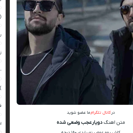
(
ر
زن
–
)
ق
در
کانال تلگرام
ما عضو شوید
متن اهنگ
دویار عجب‌ وضعی شده
ا
کاش یهو عوض نمیشدی ۱۸۰ درجه