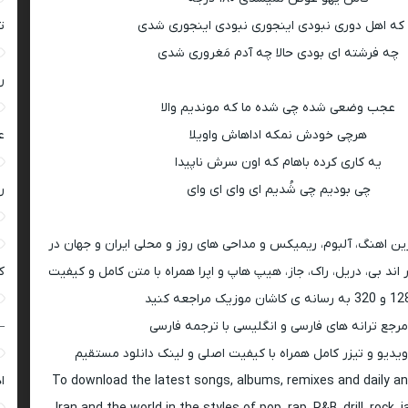
 که اهل دوری نبودی اینجوری نبودی اینجوری شدی
ت
چه فرشته ای بودی حالا چه آدم مَغروری شدی
ر
عجب‌ وضعی شده چی شده ما که موندیم والا
هرچی خودش نمکه اداهاش واویلا
ع
یه کاری کرده باهام که اون سرش ناپیدا
چی بودیم چی شُدیم ای وای ای وای
ر
رین اهنگ، آلبوم، ریمیکس و مداحی های روز و محلی ایران و جهان در
اند بی، دریل، راک، جاز، هیپ هاپ و اپرا همراه با متن کامل و کیفیت
ک
 به رسانه ی کاشان موزیک مراجعه کنید
مرجع ترانه های فارسی و انگلیسی با ترجمه فارسی
–
ویدیو و تیزر کامل همراه با کیفیت اصلی و لینک دانلود مستقیم
To download the latest songs, albums, remixes and daily an
ا