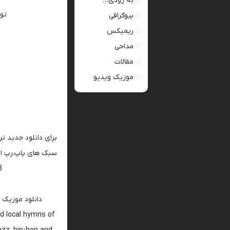
به زودی…
تو
بیوگرافی
ریمیکس
مداحی
مقالات
موزیک ویدیو
برای دانلود جدید ت
سبک های پاپ،رپ ار 
128 و 320
دانلود موزیک 
d local hymns of