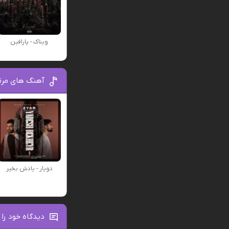
ویناک - پارافین
آهنگ های مرتب
دویار - یادش بخیر
دیدگاه خود را 