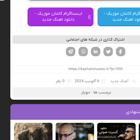
گرام کاشان موزیک -
اینستاگرام کاشان موزیک -
لود اهنگ جدید
دانلود اهنگ جدید
اشتراک گذاری در شبکه های اجتماعی
فیسوک
تویتر
لینکدین
واتساپ
تلگرام
آهنگ جدید
6 آگوست 2024
0 نظر
برچسب ها :
دویار
نهادی