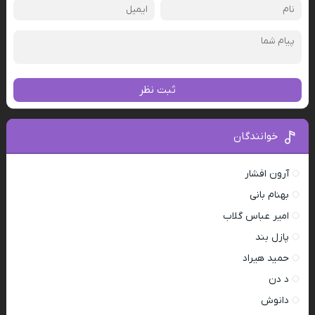
ثبت نظر
خوانندگان
آرون افشار
بهنام بانی
امیر عباس گلاب
پازل بند
حمید هیراد
د دن
دانوش