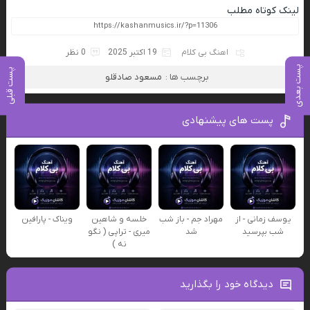
لینک کوتاه مطلب
اهنگ بی کلام
19 اکتبر 2025
0 نظر
پست بعدی
پست قبلی
برچسب ها :
مسعود صادقلو
پست های پیشنهادی
یوسف زمانی - از
مهراد جم - باز شب
خلسه و شاهین
ویناک - پارافین
شب بپرسید
شد
میری - تراپی ( نگو
نه )
دیدگاه خود را بگذارید