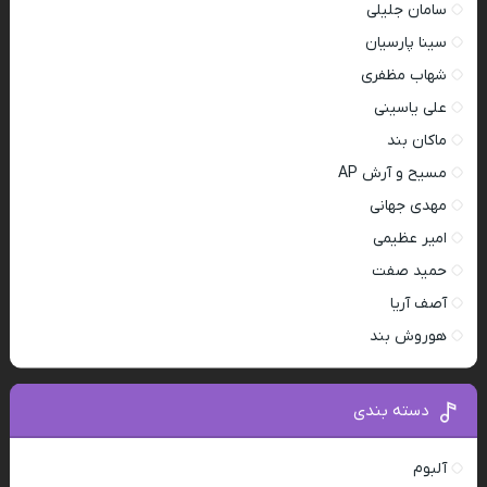
سامان جلیلی
سینا پارسیان
شهاب مظفری
علی یاسینی
ماکان بند
مسیح و آرش AP
مهدی جهانی
امیر عظیمی
حمید صفت
آصف آریا
هوروش بند
دسته بندی
آلبوم