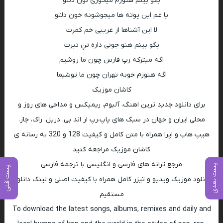
بگو بینم هنوزم میخوری نون دلتو
یا غم این پوته ها میجوشونه خون دلتو
لا این آشناها از غریبی خم کمرت
بگو بینم هنو جونی داره تنِ تبرت
اگه میترکه رپ فارس چون ما روشیم
اگه هنوزم خوبه تهران چون ما توشیما
کاشان موزیک
برای دانلود جدید ترین اهنگ، آلبوم، ریمیکس و مداحی های روز و
محلی ایران و جهان در سبک های پاپ،رپ ار اند بی، دریل، راک، جاز،
هیپ هاپ و اپرا همراه با متن کامل و کیفیت 128 و 320 به رسانه ی
کاشان موزیک مراجعه کنید
مرجع ترانه های فارسی و انگلیسی با ترجمه فارسی
پست بعدی
پست قبلی
دانلود موزیک ویدیو و تیزر کامل همراه با کیفیت اصلی و لینک دانلود
مستقیم
To download the latest songs, albums, remixes and daily and