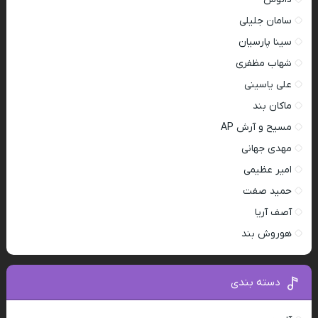
سامان جلیلی
سینا پارسیان
شهاب مظفری
علی یاسینی
ماکان بند
مسیح و آرش AP
مهدی جهانی
امیر عظیمی
حمید صفت
آصف آریا
هوروش بند
دسته بندی