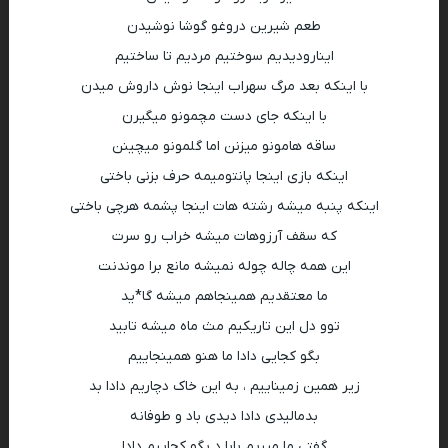
طعم شیرین دروغو گوشا نوشیدن
اینارودیدیم سوختیم مردیم تا ساختیم
با اینکه بعد مرگ سهراب اینجا نوش داروش میدن
با اینکه جای دست مچمونو میگیرن
ساقه هامونو میزنن اما گلمونو میچینن
اینکه بازی اینجا پانتومیمه حرف بزنی باختی
اینکه پنبه میشه رشته هات اینجا پشمه هرچی باختی
که سقف آرزوهات میشه خراب رو سرت
این همه چاله چوله نمیشه مانع برا موندنت
ما معتقدیم همینجاهم میشه گا*ید
توو دل این تاریکیم مث ماه میشه تابید
بگو کجایی دادا ما هنو همینجاییم
زیر همین زمیناییم ، به این خاک دچاریم دادا بد
بدمالیدی دادا دیدی باد و طوفانه
گفتی ما میریم بابا دِ بگو کجاییم دادا