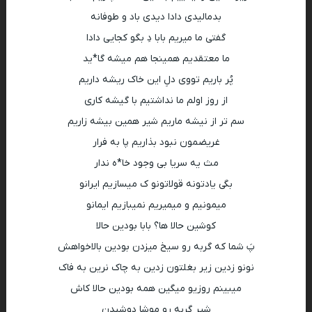
بدمالیدی دادا دیدی باد و طوفانه
گفتی ما میریم بابا دِ بگو کجایی دادا
ما معتقدیم همینجا هم میشه گا*ید
پُر باریم تووی دلِ این خاک ریشه داریم
از روز اولم ما نداشتیم با گیشه کاری
سم تر از نیشه ماریم شیر همین بیشه زاریم
غریضمون نبود بذاریم پا به فرار
مث یه سریا بی وجود خا*ه ندار
بگی یادتونه قولاتونو ک میسازیم ایرانو
میمونیم و میمیریم نمیبازیم ایمانو
کوشین حالا ها؟ بابا بودین حالا
پَ شما که گربه رو سیخ میزدن بودین بالاخواهش
نونو زدین زیر بغلتون زدین به چاک نرین به فاک
میبینم روزیو میگین همه بودین حالا کاش
شیر گربه رو موشا دوشیدن