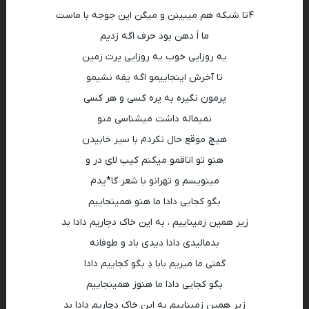
۴تا شبکه هم میبینن و میگن این جوجه با ماست
ما اَ دهن بود حرف اگه زدیم
یه روزایی خوب یه روزایی پرت زمین
تا آخرش اینجاییمو اگه یقه نشیمو
پرمون نگیره به پره کسی و هر کسی
نمیماله داشت میشناسی منو
هیچ موقع حال نکردم با سیر خابیدن
هنو تو اتاقمو میکنم کیپ لای در و
مینویسم و تهرانو با شعر گا*یدم
بگو کجایی دادا ما هنو همینجاییم
زیر همین زمیناییم ، به این خاک دچاریم دادا بد
بدمالیدی دادا دیدی باد و طوفانه
گفتی ما میریم بابا دِ بگو کجاییم دادا
بگو کجایی دادا ما هنوز همینجاییم
زیر همین زمیناییم به این خاک دچاریم دادا بد