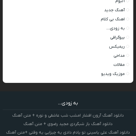
آلبوم
آهنگ جدید
اهنگ بی کلام
به زودی…
بیوگرافی
ریمیکس
مداحی
مقالات
موزیک ویدیو
به زودی...
دانلود آهنگ آرون افشار امشب شب عاشقی و نوره + متن آهنگ
دانلود آهنگ باز شبگردی مجید رضوی + متن آهنگ
دانلود آهنگ علی یاسینی تو یادم دادی یه چیزایی یه وقتی +متن آهنگ