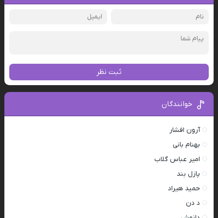
ثبت نظر
خوانندگان
آرون افشار
بهنام بانی
امیر عباس گلاب
پازل بند
حمید هیراد
د دن
دانوش