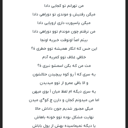
من تهرانم تو کجایی دادا
میگن رفتیش و موندی تو دوراهی دادا
میگن پاسپورت داری اروپایی دادا
من نرفتم چون موندم توو دوراهی دادا
بینَم اصاً اونوقت خبریه اونجا
این حس که انگار همیشه توو خطری هَ؟
خلافی غلاف توو کمریه آدم
مث من که بگن اسمشو نبری هَ؟
یه سری که اَ رو کوه پیچیدن حلالشون
و الا باقی عمرو از توو میدیدن
یه سری دیگه ام لفظ میان اَ بوی میهن
اما من میدونم کجان و دارن چ کو*ی میدن
میگی مجبور شدیم جون داداش حالا
نهایت مشکل بوده توو خونه باهاش
یا دیگه نمیماسیده بهش از پول باباش