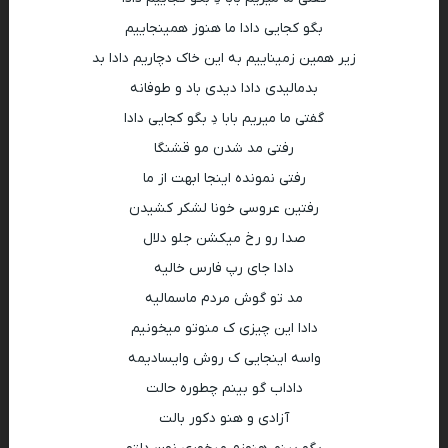
بگو کجایی دادا ما هنوز همینجاییم
زیر همین زمیناییم به این خاک دچاریم دادا بد
بدمالیدی دادا دیدی باد و طوفانه
گفتی ما میریم بابا دِ بگو کجایی دادا
رفتی مد شدن مو قشنگا
رفتی نمونده اینجا ابهت از ما
رفتین عروسی خونا لشکر کشیدن
صدا رو رخ میکشن جلو دلال
دادا جای رپ فارس خالیه
مد تو گوش مردم ماسمالیه
دادا این چیزی ک منوتو میخونیم
واسه اینجایی ک روش وایسادیمه
داداب گو بینم چطوره حالت
آزادی و هنو دکور بالت