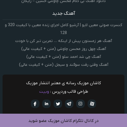
دانلود آهنگ بی کلام محسن چاوشی حسین – رایگان
آهنگ جدید
کنسرت صوتی معین لایو | آرشیو کامل اجرای زنده معین با کیفیت 320 و
128
آهنگ هر زمستون پیش از اینکه … تمرین تبر کن با خودت
آهنگ چهل روز محسن چاوشی (متن + کیفیت عالی)
آهنگ چی شد احمد سلو (متن + کیفیت عالی)
آهنگ وقتی رفت سوگند و سیجل (متن + کیفیت عالی)
کاشان موزیک رسانه ی معتبر انتشار موزیک
طراحی قالب وردپرس :
وبیت
آپارات
تلگرام
تويتر
اینستاگرام
لینکدین
فيسبو
در کانال تلگرام کاشان موزیک عضو شوید