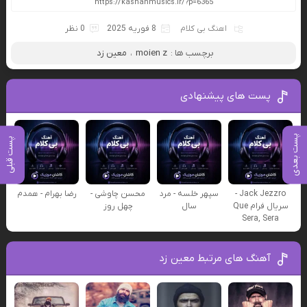
اهنگ بی کلام
8 فوریه 2025
0 نظر
برچسب ها :
moien z
،
معین زد
پست های پیشنهادی
پست بعدی
پست قبلی
Jack Jezzro -
سپهر خلسه - مرد
محسن چاوشی -
رضا بهرام - همدم
سریال فرام Que
سال
چهل روز
Sera, Sera
آهنگ های مرتبط معین زد