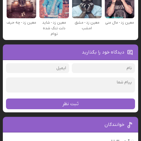
معین زد - مال منی
معین زد - مشق
معین زد - شاید
معین زد - چه حیف
امشب
دلت تنگ شده
توام
دیدگاه خود را بگذارید
ثبت نظر
خوانندگان