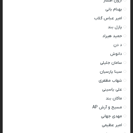
آرون افشار
بهنام بانی
امیر عباس گلاب
پازل بند
حمید هیراد
د دن
دانوش
سامان جلیلی
سینا پارسیان
شهاب مظفری
علی یاسینی
ماکان بند
مسیح و آرش AP
مهدی جهانی
امیر عظیمی