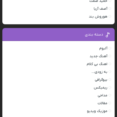
حمید صفت
آصف آریا
هوروش بند
دسته بندی
آلبوم
آهنگ جدید
اهنگ بی کلام
به زودی…
بیوگرافی
ریمیکس
مداحی
مقالات
موزیک ویدیو