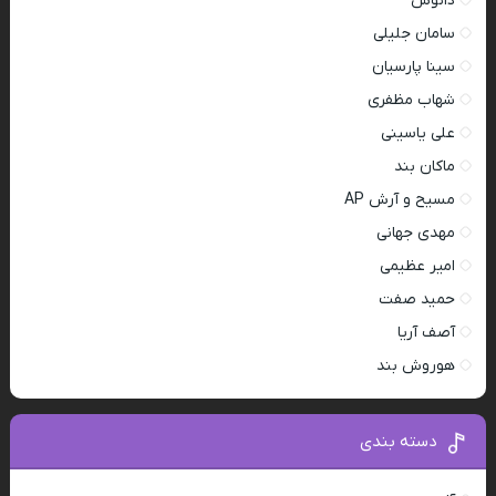
دانوش
سامان جلیلی
سینا پارسیان
شهاب مظفری
علی یاسینی
ماکان بند
مسیح و آرش AP
مهدی جهانی
امیر عظیمی
حمید صفت
آصف آریا
هوروش بند
دسته بندی