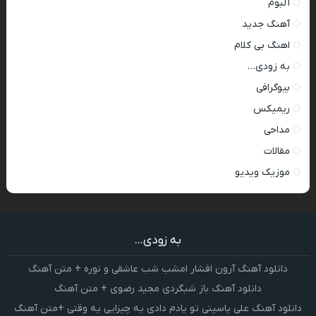
آلبوم
آهنگ جدید
اهنگ بی کلام
به زودی…
بیوگرافی
ریمیکس
مداحی
مقالات
موزیک ویدیو
به زودی...
دانلود آهنگ آرون افشار امشب شب عاشقی و نوره + متن آهنگ
دانلود آهنگ باز شبگردی مجید رضوی + متن آهنگ
دانلود آهنگ علی یاسینی تو یادم دادی یه چیزایی یه وقتی +متن آهنگ