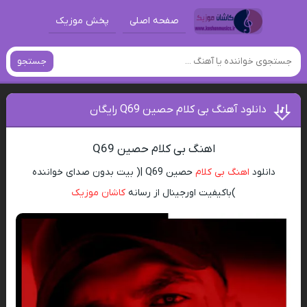
صفحه اصلی
پخش موزیک
جستجو
دانلود آهنگ بی کلام حصین Q69 رایگان
اهنگ بی کلام حصین Q69
دانلود
اهنگ بی کلام
حصین Q69 |( بیت بدون صدای خواننده
)باکیفیت اورجینال از رسانه
کاشان موزیک