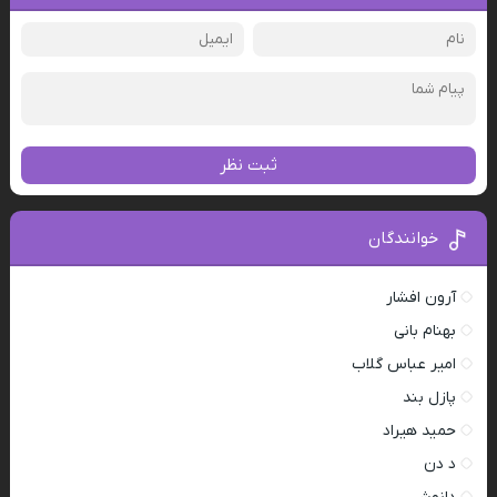
ثبت نظر
خوانندگان
آرون افشار
بهنام بانی
امیر عباس گلاب
پازل بند
حمید هیراد
د دن