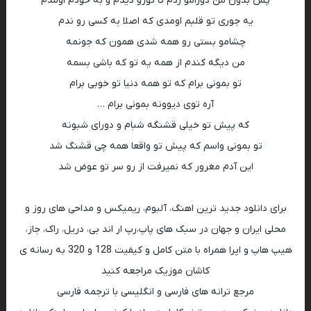
پس بدون من دورامو زدم تا تورو دیدم و به خودم اومدم
یه جوری تو قلبم اومدی که اصلا به کسی رو ندم
چشامو بستی رو همه شدی همون که جونمه
من دیگه کندم از همه یه تو که باشی بسمه
تو بمونی برام که تو همه دنیا تو خوبی برام
آره توی دیوونه بمونی برام …
که پیش تو خیلی قشنگه شبام و دورای شبونه
تو بمونی واسم که پیش تو واقعا همه چی قشنگ شد
این آدم مغرور که نمیرفت از رو سر تو عوض شد
برای دانلود جدید ترین اهنگ، آلبوم، ریمیکس و مداحی های روز و
محلی ایران و جهان در سبک های پاپ،رپ ار اند بی، دریل، راک، جاز،
هیپ هاپ و اپرا همراه با متن کامل و کیفیت 128 و 320 به رسانه ی
کاشان موزیک مراجعه کنید
مرجع ترانه های فارسی و انگلیسی با ترجمه فارسی