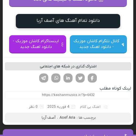
دانلود تمام آهنگ های آصف آریا
کانال تلگرام کاشان موزیک
اینستاگرام کاشان موزیک -
- دانلود اهنگ جدید
دانلود اهنگ جدید
اشتراک گذاری در شبکه های اجتماعی
فیسوک
تویتر
لینکدین
واتساپ
تلگرام
لینک کوتاه مطلب
اهنگ بی کلام
4 فوریه 2025
0 نظر
برچسب ها :
Asef Aria
،
آصف آریا