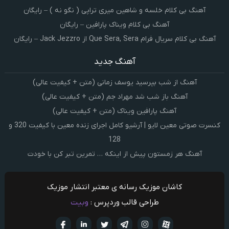
آهنگ بی کلام خلسه و شاهین میری تراپی ( نگو نه ) – رایگان
آهنگ بی کلام ویناک پارافین – رایگان
آهنگ بی کلام سریال فرام Que Sera, Sera از Jack Jezzro – رایگان
آهنگ جدید
آهنگ از شب بپرسید یوسف زمانی (متن + کیفیت عالی)
آهنگ باز شب شد مهراد جم (متن + کیفیت عالی)
آهنگ پارافین ویناک (متن + کیفیت عالی)
کنسرت صوتی معین لایو | آرشیو کامل اجرای زنده معین با کیفیت 320 و
128
آهنگ هر زمستون پیش از اینکه … تمرین تبر کن با خودت
کاشان موزیک رسانه ی معتبر انتشار موزیک
طراحی قالب وردپرس :
وبیت
آپارات
تلگرام
تويتر
اینستاگرام
لینکدین
فيسبو