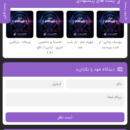
پست های پیشنهادی
پست بعدی
پست قبلی
یوسف زمانی - از
مهراد جم - باز شب
خلسه و شاهین
ویناک - پارافین
شب بپرسید
شد
میری - تراپی ( نگو
نه )
دیدگاه خود را بگذارید
ثبت نظر