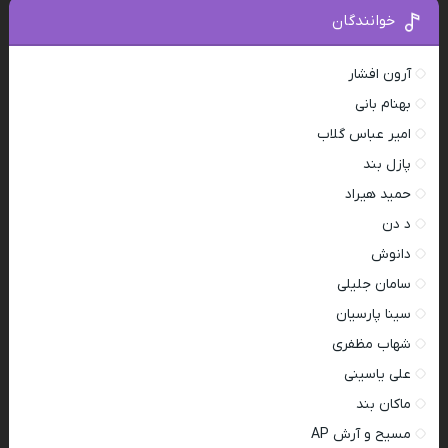
خوانندگان
آرون افشار
بهنام بانی
امیر عباس گلاب
پازل بند
حمید هیراد
د دن
دانوش
سامان جلیلی
سینا پارسیان
شهاب مظفری
علی یاسینی
ماکان بند
مسیح و آرش AP