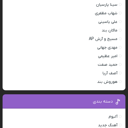
سینا پارسیان
شهاب مظفری
علی یاسینی
ماکان بند
مسیح و آرش AP
مهدی جهانی
امیر عظیمی
حمید صفت
آصف آریا
هوروش بند
دسته بندی
آلبوم
آهنگ جدید