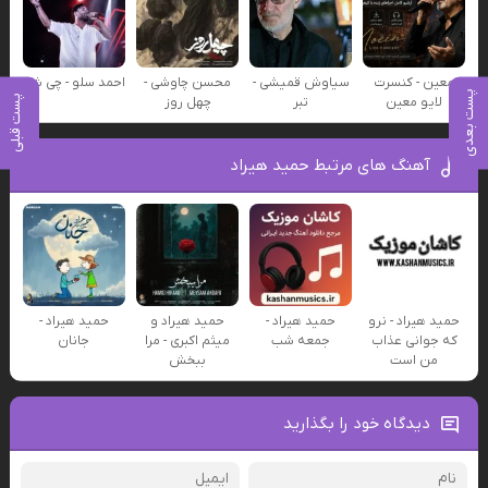
معین - کنسرت
سیاوش قمیشی -
محسن چاوشی -
احمد سلو - چی شد
پست بعدی
پست قبلی
لایو معین
تبر
چهل روز
آهنگ های مرتبط حمید هیراد
حمید هیراد - نرو
حمید هیراد -
حمید هیراد و
حمید هیراد -
که جوانی عذاب
جمعه شب
میثم اکبری - مرا
جانان
من است
ببخش
دیدگاه خود را بگذارید