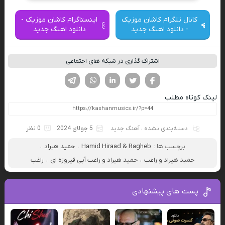
کانال تلگرام کاشان موزیک
اینستاگرام کاشان موزیک -
- دانلود اهنگ جدید
دانلود اهنگ جدید
اشتراک گذاری در شبکه های اجتماعی
فیسوک
تویتر
لینکدین
واتساپ
تلگرام
لینک کوتاه مطلب
دسته‌بندی نشده
،
آهنگ جدید
5 جولای 2024
0 نظر
برچسب ها :
Hamid Hiraad & Ragheb
،
حمید هیراد
،
حمید هیراد و راغب
،
حمید هیراد و راغب آبی فیروزه ای
،
راغب
پست های پیشنهادی