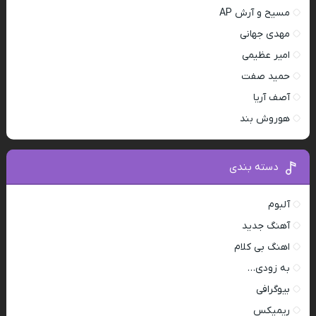
مسیح و آرش AP
مهدی جهانی
امیر عظیمی
حمید صفت
آصف آریا
هوروش بند
دسته بندی
آلبوم
آهنگ جدید
اهنگ بی کلام
به زودی…
بیوگرافی
ریمیکس