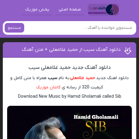
صفحه اصلی
پخش موزیک
جستجو
دانلود آهنگ سیب از حمید غلامعلی + متن آهنگ
دانلود آهنگ جدید حمید غلامعلی سیب
دانلود اهنگ جدید
حمید غلامعلی
به نام
سیب
همراه با متن کامل و
کیفیت 320 از رسانه ی
کاشان موزیک
Download New Music by Hamid Gholamali called Sib