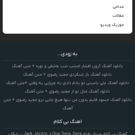
مداحی
مقالات
موزیک ویدیو
به زودی...
دانلود آهنگ آرون افشار امشب شب عاشقی و نوره + متن آهنگ
دانلود آهنگ باز شبگردی مجید رضوی + متن آهنگ
دانلود آهنگ علی یاسینی تو یادم دادی یه چیزایی یه وقتی +متن آهنگ
دانلود آهنگ مثل تو از مجید رضوی + متن آهنگ
دانلود آهنگ حسود قلبم بدون من تنها هیچ جایی نرو مجید رضوی + متن
آهنگ
اهنگ بی کلام
آهنگ بی کلام سریال فرام Que Sera, Sera از Jack Jezzro – رایگان