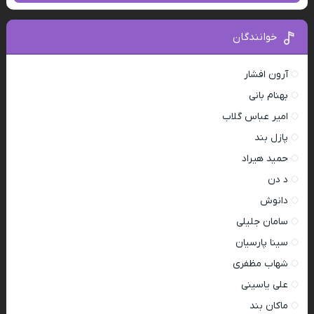
خوانندگان
آرون افشار
بهنام بانی
امیر عباس گلاب
پازل بند
حمید هیراد
د دن
دانوش
سامان جلیلی
سینا پارسیان
شهاب مظفری
علی یاسینی
ماکان بند