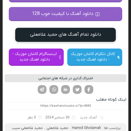
دانلود آهنگ با کیفیت خوب 128
دانلود تمام آهنگ های حمید غلامعلی
کانال تلگرام کاشان موزیک
اینستاگرام کاشان موزیک -
- دانلود اهنگ جدید
دانلود اهنگ جدید
اشتراک گذاری در شبکه های اجتماعی
فیسوک
تویتر
لینکدین
واتساپ
تلگرام
لینک کوتاه مطلب
آهنگ جدید
30 دسامبر 2024
0 نظر
برچسب ها :
Hamid Gholamali
،
حمید غلامعلی
،
حمید غلامعلی سیب