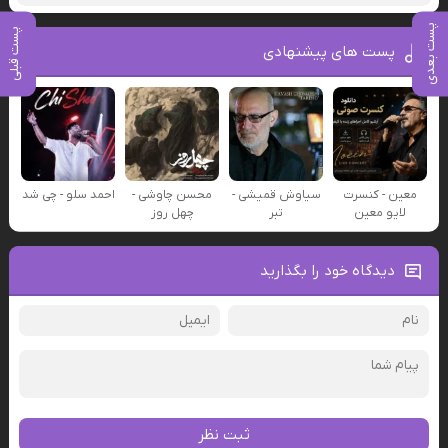
پست بعدی
پست قبلی
پست های پیشنهادی
معین - کنسرت
سیاوش قمیشی -
محسن چاوشی -
احمد سلو - چی شد
لایو معین
تبر
چهل روز
دیدگاه خود را بگذارید
ثبت نظر