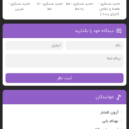
حمید عسکری -
حمید عسکری - خط
حمید عسکری - ته
حمید عسکری -
طعنه و تقاص
به خط
خط
نفرین
(اجرای زنده )
دیدگاه خود را بگذارید
ثبت نظر
خوانندگان
آرون افشار
بهنام بانی