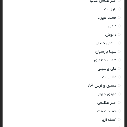
امیر عباس گلاب
پازل بند
حمید هیراد
د دن
دانوش
سامان جلیلی
سینا پارسیان
شهاب مظفری
علی یاسینی
ماکان بند
مسیح و آرش AP
مهدی جهانی
امیر عظیمی
حمید صفت
آصف آریا