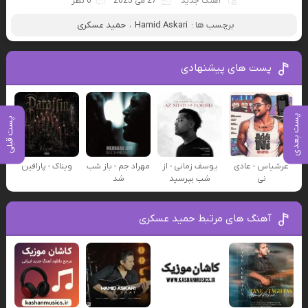
آهنگ جدید
27 می 2025
0 نظر
برچسب ها :
Hamid Askari
،
حمید عسکری
پست های پیشنهادی
پست بعدی
پست قبلی
عرشیاس - عادی
یوسف زمانی - از
مهراد جم - باز شب
ویناک - پارافین
نی
شب بپرسید
شد
آهنگ های مرتبط حمید عسکری