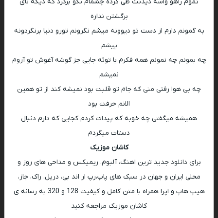
تموم راهو واسه دیدنت طی کرده چشمام نگو برگرد که دیگه نای
برگشتن نداره
به گمونم دارم از دست تو دیوونه میشم نگرونم تورو دنیا برنگردونه
پیشم
چه بمونم چه نمونم همه فکرم با توئه جایی جز گوشه آغوش تو آروم
نمیشم
چه بی هوا رفتی منی که جام تو قلبت بود نمیشه کند از تو همین
الانم حرفت بود
همیشه میگفتی چه خوبه که پیدات کردم کجایی که دارم دنبال
دستات میگردم
کاشان موزیک
برای دانلود جدید ترین اهنگ، آلبوم، ریمیکس و مداحی های روز و
محلی ایران و جهان در سبک های پاپ،رپ ار اند بی، دریل، راک، جاز،
هیپ هاپ و اپرا همراه با متن کامل و کیفیت 128 و 320 به رسانه ی
کاشان موزیک مراجعه کنید