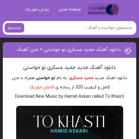
صفحه اصلی
پخش موزیک
جستجو
دانلود آهنگ حمید عسکری تو خواستی + متن آهنگ
دانلود آهنگ جدید حمید عسکری تو خواستی
دانلود اهنگ جدید
حمید عسکری
به نام
تو خواستی
همراه با متن
کامل و کیفیت 320 از رسانه ی
کاشان موزیک
Download New Music by Hamid Askari called To Khasti