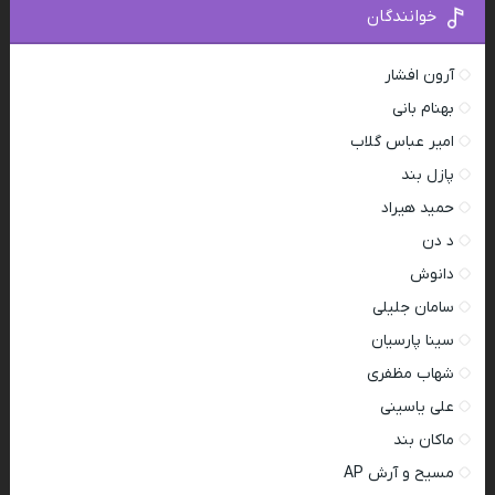
خوانندگان
آرون افشار
بهنام بانی
امیر عباس گلاب
پازل بند
حمید هیراد
د دن
دانوش
سامان جلیلی
سینا پارسیان
شهاب مظفری
علی یاسینی
ماکان بند
مسیح و آرش AP