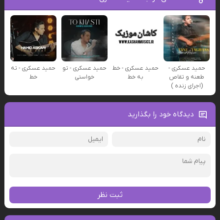
حمید عسکری -
حمید عسکری - خط
حمید عسکری - تو
حمید عسکری - ته
طعنه و تقاص
به خط
خواستی
خط
(اجرای زنده )
دیدگاه خود را بگذارید
ثبت نظر