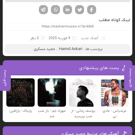
فیسوک
تویتر
لینکدین
واتساپ
تلگرام
لینک کوتاه مطلب
آهنگ جدید
9 فوریه 2025
0 نظر
برچسب ها :
Hamid Askari
،
حمید عسکری
پست های پیشنهادی
پست بعدی
پست قبلی
عرشیاس - عادی
یوسف زمانی - از
مهراد جم - باز شب
ویناک - پارافین
نی
شب بپرسید
شد
آهنگ های مرتبط حمید عسکری