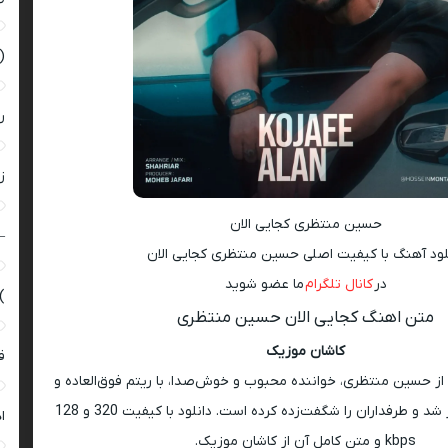
(
ر
زن
حسین منتظری کجایی الان
–
لود آهنگ با کیفیت اصلی حسین منتظری کجایی الان
در
کانال تلگرام
ما عضو شوید
)
متن اهنگ کجایی الان حسین منتظری
کاشان موزیک
ق
از حسین منتظری، خواننده محبوب و خوش‌صدا، با ریتم فوق‌العاده و
ملودی خفن منتشر شد و طرفداران را شگفت‌زده کرده است. دانلود با کیفیت 320 و 128
ا
kbps و متن کامل آن از کاشان موزیک.