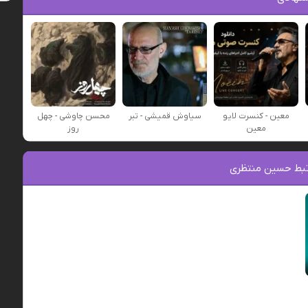
معین - کنسرت لایو
سیاوش قمیشی - تبر
محسن چاوشی - چهل
معین
روز
بط حسین منتظری