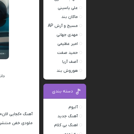
علی یاسینی
ماکان بند
مسیح و آرش AP
مهدی جهانی
امیر عظیمی
حمید صفت
آصف آریا
هوروش بند
دان
دسته بندی
آلبوم
آهنگ «کجایی الان» 
آهنگ جدید
اهنگ بی کلام