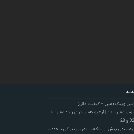
دید
فین ویناک (متن + کیفیت عالی)
ی معین لایو | آرشیو کامل اجرای زنده معین با
زمستون پیش از اینکه … تمرین تبر کن با خودت