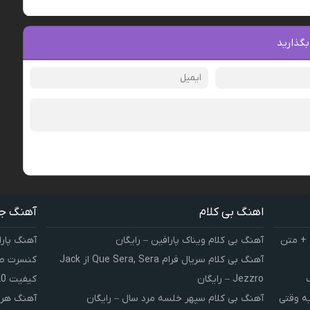
بگذارید
اهنگ بی کلام
آهنگ ج
 + متن
آهنگ بی کلام ویناک پارافین – رایگان
آهنگ پارا
آهنگ بی کلام سریال فرام Que Sera, Sera از Jack
کنسرت صوت
Jezzro – رایگان
کیفیت 320 و 128
یه وقتی
آهنگ بی کلام سپهر خلسه مرد سال – رایگان
آهنگ هر 