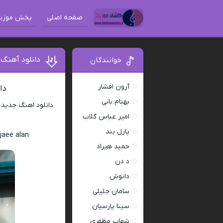
صفحه اصلی
پخش موزی
دانلود آهنگ
خوانندگان
آرون افشار
دا
بهنام بانی
دانلود اهنگ جدید
امیر عباس گلاب
پازل بند
jaee alan
حمید هیراد
د دن
دانوش
سامان جلیلی
سینا پارسیان
شهاب مظفری