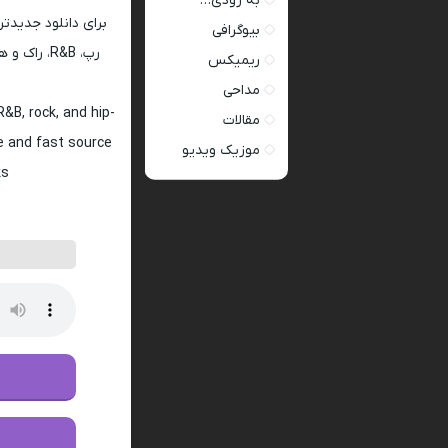
به زودی…
برای دانلود جدیدتر
بیوگرافی
رپ، R&B، 
ریمیکس
مداحی
&B, rock, and hip-
مقالات
fe and fast source
موزیک ویدیو
s.