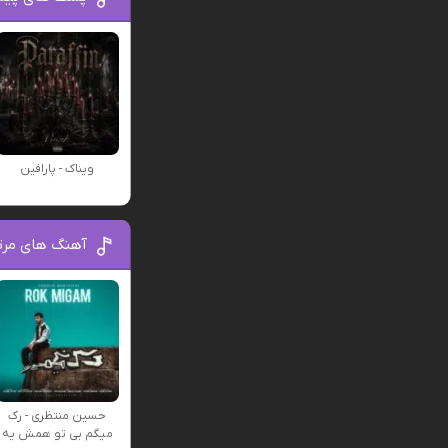
ویناک - پارافین
آهنگ های مرت
حسین منتظری - رک
میگم بی تو همش یه