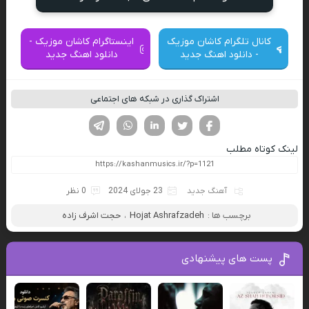
کانال تلگرام کاشان موزیک
اینستاگرام کاشان موزیک -
- دانلود اهنگ جدید
دانلود اهنگ جدید
اشتراک گذاری در شبکه های اجتماعی
فیسوک
تویتر
لینکدین
واتساپ
تلگرام
لینک کوتاه مطلب
آهنگ جدید
23 جولای 2024
0 نظر
برچسب ها :
Hojat Ashrafzadeh
،
حجت اشرف زاده
پست های پیشنهادی