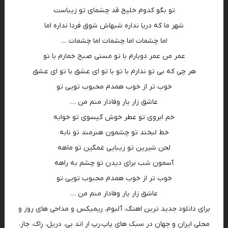
تو بگو کدوم خلیج قد چشمای تو زیباست
شهر ما که دریا نداره شبهاش شوق فردا نداره اما
اما چشمات اما چشمات اما چشمات …
عمر من عمر دوبارم با تو مستی صبح خمارم با تو
هر چی که بی تو ندارم با تو با تو ای عشق با تو ای عشق
خوب تر از خوب همدم محبوب تویی تو
عاشق زار یار وفادار منم من …
خم ابروی تو عطر خوش گیسوی تو خوابه
خط لبخند تو چشمون هنرمند تو نابه
لحن شیرین تو زیبایی غمگین تو ماهه
آسمون شب برای دیدن تو چشم به راهه
خوب تر از خوب همدم محبوب تویی تو
عاشق زار یار وفادار منم من …
برای دانلود جدید ترین اهنگ، آلبوم، ریمیکس و مداحی های روز و
محلی ایران و جهان در سبک های پاپ،رپ ار اند بی، دریل، راک، جاز،