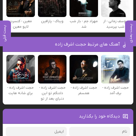
یوسف زمانی - از
مهراد جم - باز شب
ویناک - پارافین
معین - کنسرت
پست بعدی
شب بپرسید
شد
لایو معین
پست قبلی
آهنگ های مرتبط حجت اشرف زاده
حجت اشرف زاده -
حجت اشرف زاده -
حجت اشرف زاده -
حجت اشرف زاده -
برف آمد
همسفر
دلتنگم تو این
برای شانه هایت
دنیای بعد از تو
دیدگاه خود را بگذارید