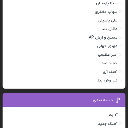
سینا پارسیان
شهاب مظفری
علی یاسینی
ماکان بند
مسیح و آرش AP
مهدی جهانی
امیر عظیمی
حمید صفت
آصف آریا
هوروش بند
دسته بندی
آلبوم
آهنگ جدید