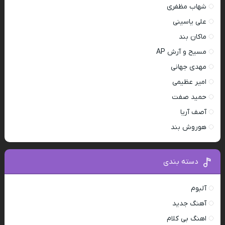
شهاب مظفری
علی یاسینی
ماکان بند
مسیح و آرش AP
مهدی جهانی
امیر عظیمی
حمید صفت
آصف آریا
هوروش بند
دسته بندی
آلبوم
آهنگ جدید
اهنگ بی کلام