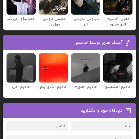
معین - کنسرت
سیاوش قمیشی -
محسن چاوشی -
احمد سلو - چی شد
لایو معین
تبر
چهل روز
آهنگ های مرتبط حامیم
حامیم - عشقشو
حامیم - هنوزم
حامیم - با تو اینم
حامیم - من
داری
دیدگاه خود را بگذارید