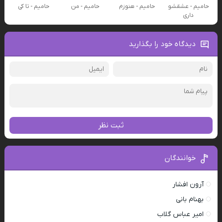
حامیم - عشقشو
حامیم - هنوزم
حامیم - من
حامیم - تا کی
داری
دیدگاه خود را بگذارید
ثبت نظر
خوانندگان
آرون افشار
بهنام بانی
امیر عباس گلاب