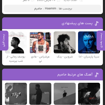
آهنگ جدید
19 مارس 2025
0 نظر
برچسب ها :
Haamim
،
حامیم
پست های پیشنهادی
پست بعدی
پست قبلی
سینا پارسیان - ادا
شروین - پتک
عرشیاس - عادی
یوسف زمانی - از
نی
شب بپرسید
آهنگ های مرتبط حامیم