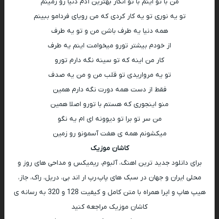
من با تو اینم با تو انگار بهترین آدم دنیا رو زمینم
تو یه نوری تو یه کار کردی که من رویای فردامو ببینم
همه دنیا یه طرف باشن من و تو یه طرف
از خودم بیشتر تورو میخوامت اینم یه طرف
کار من اینه که تو سینه نگه دارم تورو
تو یه مرواریدی تو قلب من و من یه صدف
فقط از دست همه دورت نگه دارم همین
منو اینجوری که هستم با تورو اصلا همین
من سر تو برا تو دیوونه ای ام یه نگو
میکشونم همه ی هفت آسمونو رو زمین
کاشان موزیک
برای دانلود جدید ترین اهنگ، آلبوم، ریمیکس و مداحی های روز و
محلی ایران و جهان در سبک های پاپ،رپ ار اند بی، دریل، راک، جاز،
هیپ هاپ و اپرا همراه با متن کامل و کیفیت 128 و 320 به رسانه ی
کاشان موزیک مراجعه کنید