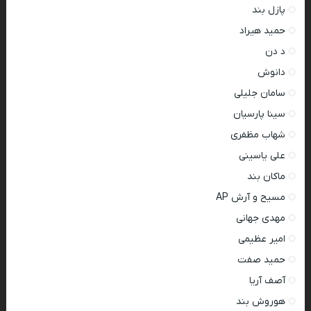
پازل بند
حمید هیراد
د دن
دانوش
سامان جلیلی
سینا پارسیان
شهاب مظفری
علی یاسینی
ماکان بند
مسیح و آرش AP
مهدی جهانی
امیر عظیمی
حمید صفت
آصف آریا
هوروش بند