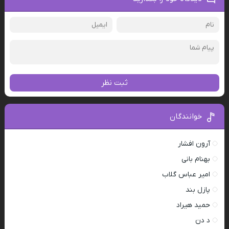
ثبت نظر
خوانندگان
آرون افشار
بهنام بانی
امیر عباس گلاب
پازل بند
حمید هیراد
د دن