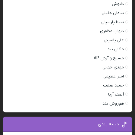
دانوش
سامان جلیلی
سینا پارسیان
شهاب مظفری
علی یاسینی
ماکان بند
مسیح و آرش AP
مهدی جهانی
امیر عظیمی
حمید صفت
آصف آریا
هوروش بند
دسته بندی