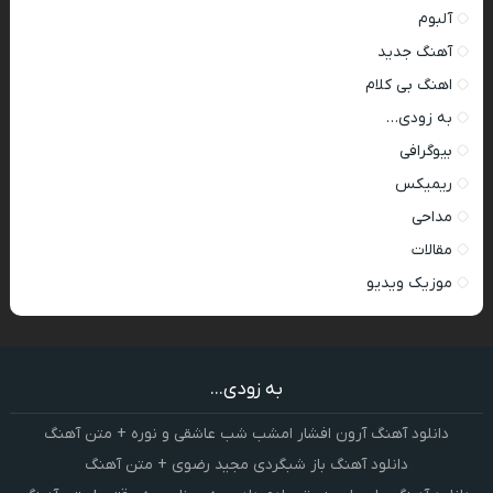
آلبوم
آهنگ جدید
اهنگ بی کلام
به زودی…
بیوگرافی
ریمیکس
مداحی
مقالات
موزیک ویدیو
به زودی...
دانلود آهنگ آرون افشار امشب شب عاشقی و نوره + متن آهنگ
دانلود آهنگ باز شبگردی مجید رضوی + متن آهنگ