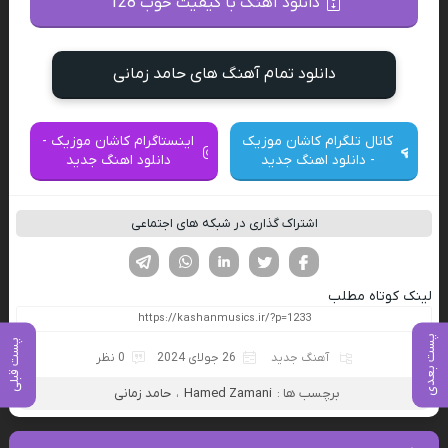
دانلود آهنگ با کیفیت خوب 128
دانلود تمام آهنگ های حامد زمانی
کانال تلگرام کاشان موزیک
اینستاگرام کاشان موزیک -
- دانلود اهنگ جدید
دانلود اهنگ جدید
اشتراک گذاری در شبکه های اجتماعی
فیسوک
تویتر
لینکدین
واتساپ
تلگرام
لینک کوتاه مطلب
پست بعدی
پست قبلی
آهنگ جدید
26 جولای 2024
0 نظر
برچسب ها :
Hamed Zamani
،
حامد زمانی