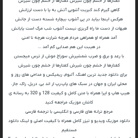
کفتارها از خشم چون شیرش کفتارها از خشم چون شیرش
گاهی گیرم کند کبریت آشوبی آتش به پا با دست لرزانش
هرکس اینجا بیاید در پی آشوب بیچاره شسته دست از جانش
هیهات از دست ما راه گریزی نیست آشوب شب مرگ است پایانش
آمد همراه او همراهی مردم هرچه شرارت هرچه نا امنی
در هیبت این هم صدایی گم آمد …
با رعد و برق و ضرب شمشیرش سوراخ موش از ترس میجستن
کفتارها از خشم چون شیرش کفتارها از خشم چون شیرش
برای دانلود جدید ترین اهنگ، آلبوم، ریمیکس و مداحی های روز و
محلی ایران و جهان در سبک های پاپ،رپ ار اند بی، دریل، راک، جاز،
هیپ هاپ و اپرا همراه با متن کامل و کیفیت 128 و 320 به رسانه ی
کاشان موزیک مراجعه کنید
مرجع ترانه های فارسی و انگلیسی با ترجمه فارسی
دانلود موزیک ویدیو و تیزر کامل همراه با کیفیت اصلی و لینک دانلود
مستقیم