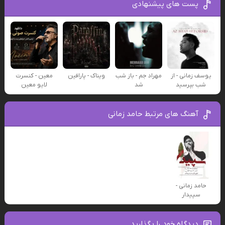
پست های پیشنهادی
یوسف زمانی - از
مهراد جم - باز شب
ویناک - پارافین
معین - کنسرت
شب بپرسید
شد
لایو معین
آهنگ های مرتبط حامد زمانی
حامد زمانی -
سپیدار
دیدگاه خود را بگذارید