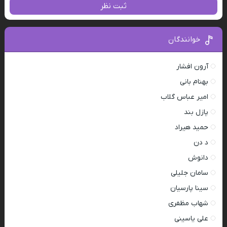
ثبت نظر
خوانندگان
آرون افشار
بهنام بانی
امیر عباس گلاب
پازل بند
حمید هیراد
د دن
دانوش
سامان جلیلی
سینا پارسیان
شهاب مظفری
علی یاسینی