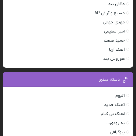
ماکان بند
مسیح و آرش AP
مهدی جهانی
امیر عظیمی
حمید صفت
آصف آریا
هوروش بند
دسته بندی
آلبوم
آهنگ جدید
اهنگ بی کلام
به زودی…
بیوگرافی