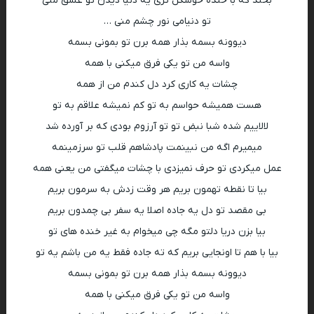
بخند که با خنده خوشگل تری یه دنیا دیدن تو عشق منی
تو دنیامی نور چشم منی …
دیوونه بسمه بذار همه برن تو بمونی بسمه
واسه من تو یکی فرق میکنی با همه
چشات یه کاری کرد دل کندم من از همه
هست همیشه حواسم به تو کم نمیشه علاقم به تو
لالاییم شده شبا نبض تو تو آرزوم بودی که بر آورده شد
میمیرم اگه من نبینمت پادشاهم قلب تو سرزمینمه
عمل میکردی تو حرف نمیزدی با چشات میگفتی من یعنی همه
بیا تا نقطه تهمون بریم هر وقت زدش به سرمون بریم
بی مقصد تو دل یه جاده اصلا یه سفر بی چمدون بریم
بیا بزن دریا دلتو مگه چی میخوام به غیر خنده های تو
بیا با هم تا اونجایی بریم که ته جاده فقط یه من باشم یه تو
دیوونه بسمه بذار همه برن تو بمونی بسمه
واسه من تو یکی فرق میکنی با همه