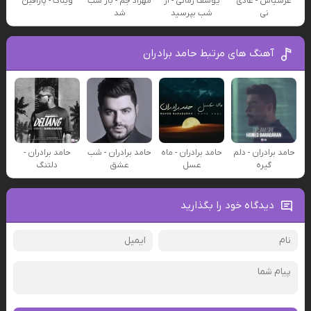
عرشیاس - عادی
یوسف زمانی - از
مهراد جم - باز شب
ویناک - پارافین
نی
شب بپرسید
شد
آهنگ های مرتبط حامد برادران
حامد برادران - دلم
حامد برادران - ماه
حامد برادران - شب
حامد برادران -
گیره
عسل
عشق
دلتنگ
دیدگاه خود را بگذارید