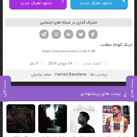
- دانلود اهنگ جدید
دانلود اهنگ جدید
اشتراک گذاری در شبکه های اجتماعی
فیسوک
تویتر
لینکدین
واتساپ
تلگرام
لینک کوتاه مطلب
آهنگ جدید
24 جولای 2024
0 نظر
برچسب ها :
Hamed Baradaran
،
حامد برادران
پست بعدی
پست قبلی
پست های پیشنهادی