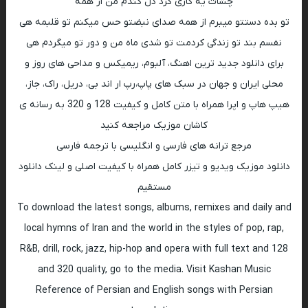
چشات یه کاری کرد دل کندم من از همه
تو بده دستتو میبرم از همه صدای نبضتو حس میکنم تو قلبمه هی
نفسم بند تو زندگی کردمت تو شدی ماه من و دور تو میگردم هی
برای دانلود جدید ترین اهنگ، آلبوم، ریمیکس و مداحی های روز و
محلی ایران و جهان در سبک های پاپ،رپ ار اند بی، دریل، راک، جاز،
هیپ هاپ و اپرا همراه با متن کامل و کیفیت 128 و 320 به رسانه ی
کاشان موزیک مراجعه کنید
مرجع ترانه های فارسی و انگلیسی با ترجمه فارسی
دانلود موزیک ویدیو و تیزر کامل همراه با کیفیت اصلی و لینک دانلود
مستقیم
To download the latest songs, albums, remixes and daily and
local hymns of Iran and the world in the styles of pop, rap,
R&B, drill, rock, jazz, hip-hop and opera with full text and 128
and 320 quality, go to the media. Visit Kashan Music
Reference of Persian and English songs with Persian