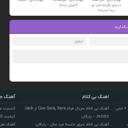
بهنام بانی - من همه
بهنام بانی - خوشحالم
بهنام بانی - بسمه
دنیارو بگردم مثل تو
(اجرای زنده)
پیدا نمیشه
بگذارید
اهنگ بی کلام
آهنگ ج
 + متن
آهنگ بی کلام سریال فرام Que Sera, Sera از Jack
کنسرت صوت
Jezzro – رایگان
کیفیت 320 و 128
آهنگ بی کلام سپهر خلسه مرد سال – رایگان
آهنگ هر 