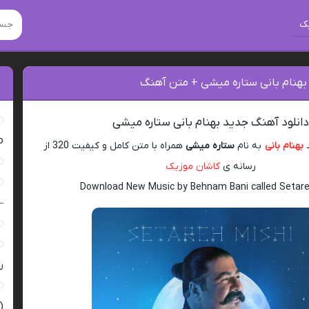
ک
 بهنام بانی ستاره میشی + متن آهنگ
انلود آهنگ جدید بهنام بانی ستاره میشی
ro
د
بهنام بانی
به نام
ستاره میشی
همراه با متن کامل و کیفیت 320 از
رسانه ی
کاشان موزیک
Download New Music by Behnam Bani called Setare
–
ر
(