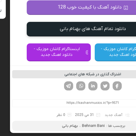
دانلود آهنگ با کیفیت خوب 128
ر
دانلود تمام آهنگ های بهنام بانی
گرام کاشان موزیک -
اینستاگرام کاشان موزیک -
لود اهنگ جدید
دانلود اهنگ جدید
اشتراک گذاری در شبکه های اجتماعی
فیسوک
تویتر
لینکدین
واتساپ
تلگرام
آهنگ جدید
31 می 2025
0 نظر
برچسب ها :
Behnam Bani
،
بهنام بانی