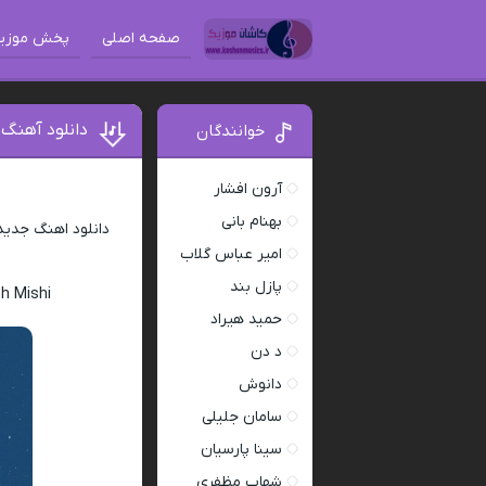
صفحه اصلی
پخش موزی
دانلود آهنگ
خوانندگان
آرون افشار
د
بهنام بانی
دانلود اهنگ جدی
امیر عباس گلاب
پازل بند
h Mishi
حمید هیراد
د دن
دانوش
سامان جلیلی
سینا پارسیان
شهاب مظفری