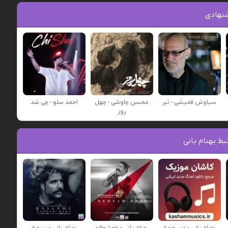
نهادی
سیاوش قمیشی - تبر
محسن چاوشی - چهل
احمد سلو - چی شد
روز
ط بهنام بانی