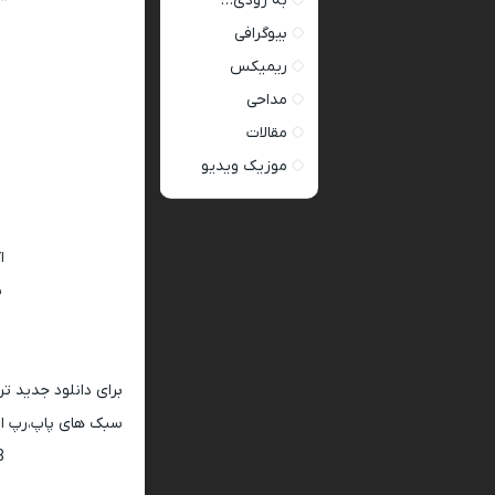
به زودی…
بیوگرافی
ریمیکس
مداحی
مقالات
موزیک ویدیو
ا
ی
برای دانلود جدید ت
سبک های پاپ،رپ ار 
128 و 320