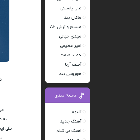
علی یاسینی
ماکان بند
مسیح و آرش AP
مهدی جهانی
امیر عظیمی
حمید صفت
آصف آریا
هوروش بند
د
دسته بندی
من
آلبوم
نه ه
آهنگ جدید
یکی ای
اهنگ بی کلام
یک