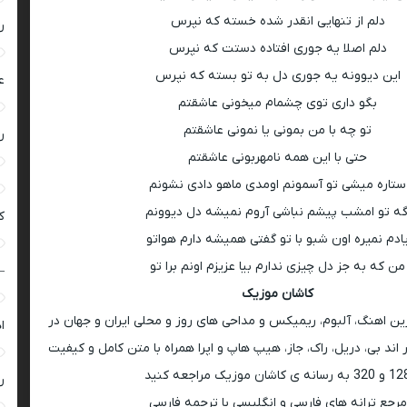
دلم از تنهایی انقدر شده خسته که نپرس
ر
دلم اصلا یه جوری افتاده دستت که نپرس
این دیوونه یه جوری دل به تو بسته که نپرس
ع
بگو داری توی چشمام میخونی عاشقتم
تو چه با من بمونی یا نمونی عاشقتم
ر
حتی با این همه نامهربونی عاشقتم
ستاره میشی تو آسمونم اومدی ماهو دادی نشونم
گه تو امشب پیشم نباشی آروم نمیشه دل دیوونم
ک
ادم نمیره اون شبو با تو گفتی همیشه دارم هواتو
من که به جز دل چیزی ندارم بیا عزیزم اونم برا تو
–
کاشان موزیک
رین اهنگ، آلبوم، ریمیکس و مداحی های روز و محلی ایران و جهان در
ا
اند بی، دریل، راک، جاز، هیپ هاپ و اپرا همراه با متن کامل و کیفیت
 به رسانه ی کاشان موزیک مراجعه کنید
ر
مرجع ترانه های فارسی و انگلیسی با ترجمه فارسی