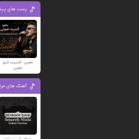
پست های پیش
معین - کنسرت لایو
معین
آهنگ های مرتب