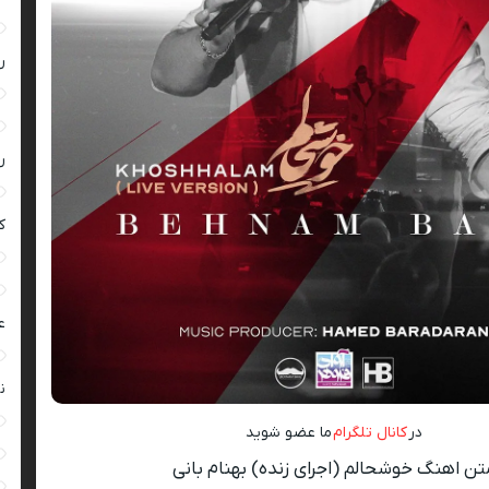
ر
ر
ک
ع
ن
در
کانال تلگرام
ما عضو شوید
تن اهنگ خوشحالم (اجرای زنده) بهنام بانی