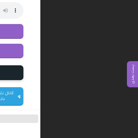
پست بعدی
کانال تل
دان