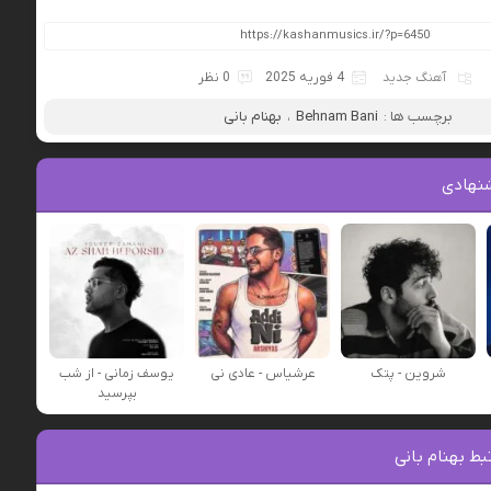
آهنگ جدید
4 فوریه 2025
0 نظر
برچسب ها :
Behnam Bani
،
بهنام بانی
نهادی
شروین - پتک
عرشیاس - عادی نی
یوسف زمانی - از شب
بپرسید
ط بهنام بانی