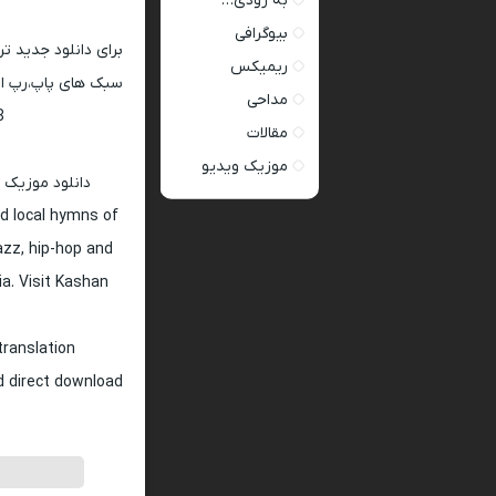
به زودی…
بیوگرافی
برای دانلود جدید ت
ریمیکس
سبک های پاپ،رپ ار 
مداحی
128 و 320
مقالات
موزیک ویدیو
دانلود موزیک 
d local hymns of
jazz, hip-hop and
ia. Visit Kashan
translation
nd direct download