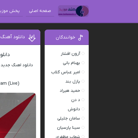
صفحه اصلی
پخش موزی
دانلود آهنگ 
خوانندگان
آرون افشار
دانلو
بهنام بانی
دانلود اهنگ جدید
امیر عباس گلاب
پازل بند
am (Live)
حمید هیراد
د دن
دانوش
سامان جلیلی
سینا پارسیان
شهاب مظفری