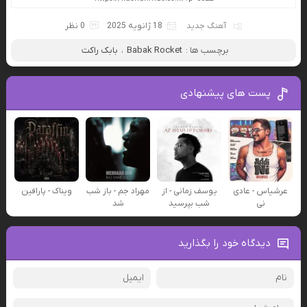
آهنگ جدید
18 ژانویه 2025
0 نظر
برچسب ها :
Babak Rocket
،
بابک راکت
پست های پیشنهادی
عرشیاس - عادی
یوسف زمانی - از
مهراد جم - باز شب
ویناک - پارافین
نی
شب بپرسید
شد
دیدگاه خود را بگذارید