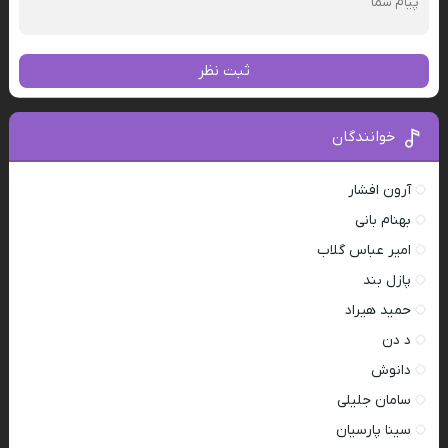
ثبت نظر
خوانندگان
آرون افشار
بهنام بانی
امیر عباس گلاب
پازل بند
حمید هیراد
د دن
دانوش
سامان جلیلی
سینا پارسیان