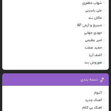
شهاب مظفری
علی یاسینی
ماکان بند
مسیح و آرش AP
مهدی جهانی
امیر عظیمی
حمید صفت
آصف آریا
هوروش بند
دسته بندی
آلبوم
آهنگ جدید
اهنگ بی کلام