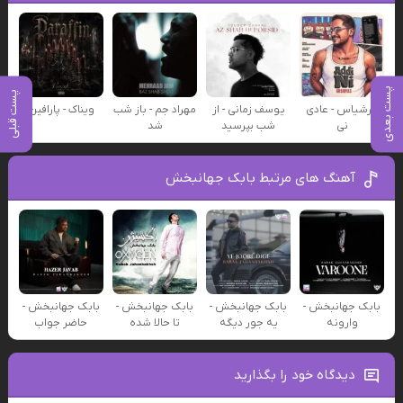
پست بعدی
پست قبلی
عرشیاس - عادی
یوسف زمانی - از
مهراد جم - باز شب
ویناک - پارافین
نی
شب بپرسید
شد
آهنگ های مرتبط بابک جهانبخش
بابک جهانبخش -
بابک جهانبخش -
بابک جهانبخش -
بابک جهانبخش -
وارونه
یه جور دیگه
تا حالا شده
حاضر جواب
دیدگاه خود را بگذارید