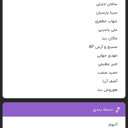
سامان جلیلی
سینا پارسیان
شهاب مظفری
علی یاسینی
ماکان بند
مسیح و آرش AP
مهدی جهانی
امیر عظیمی
حمید صفت
آصف آریا
هوروش بند
دسته بندی
آلبوم