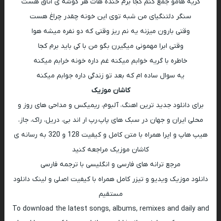
گریه هامو جمع کنم کجا برم خنده هات هر گوشه ی اتاق هست
سنگر دلتنگیای من شبه توی این خونه چقدر چراغ هست
وقتی بارون میزنه یه نم ریز وقتی که دو نفره میشه هوا
وقتی ابرا مهمونی میگیرن بگو من با کی باید برم کجا
خاطره با گریه خوابم میکنه غم داره خونه خرابم میکنه
یه سوال ساده ام که بعد تو زندگی داره جوابم میکنه
کاشان موزیک
برای دانلود جدید ترین اهنگ، آلبوم، ریمیکس و مداحی های روز و
محلی ایران و جهان در سبک های پاپ،رپ ار اند بی، دریل، راک، جاز،
هیپ هاپ و اپرا همراه با متن کامل و کیفیت 128 و 320 به رسانه ی
کاشان موزیک مراجعه کنید
مرجع ترانه های فارسی و انگلیسی با ترجمه فارسی
دانلود موزیک ویدیو و تیزر کامل همراه با کیفیت اصلی و لینک دانلود
مستقیم
To download the latest songs, albums, remixes and daily and