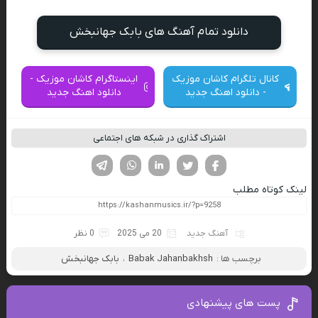
دانلود تمام آهنگ های بابک جهانبخش
کانال تلگرام کاشان موزیک
اینستاگرام کاشان موزیک -
- دانلود اهنگ جدید
دانلود اهنگ جدید
اشتراک گذاری در شبکه های اجتماعی
فیسوک
تویتر
لینکدین
واتساپ
تلگرام
لینک کوتاه مطلب
آهنگ جدید
20 می 2025
0 نظر
برچسب ها :
Babak Jahanbakhsh
،
بابک جهانبخش
پست های پیشنهادی