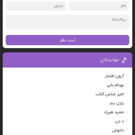
ثبت نظر
خوانندگان
آرون افشار
بهنام بانی
امیر عباس گلاب
پازل بند
حمید هیراد
د دن
دانوش