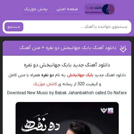
صفحه اصلی
پخش موزیک
جستجو
دانلود آهنگ بابک جهانبخش دو نفره + متن آهنگ
دانلود آهنگ جدید بابک جهانبخش دو نفره
دانلود اهنگ جدید
بابک جهانبخش
به نام
دو نفره
همراه با متن کامل
و کیفیت 320 از رسانه ی
کاشان موزیک
Download New Music by Babak Jahanbakhsh called Do Nafare