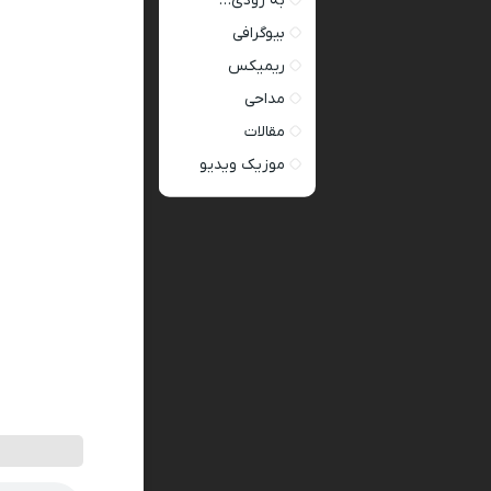
به زودی…
بیوگرافی
ریمیکس
مداحی
مقالات
موزیک ویدیو