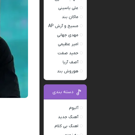
علی یاسینی
ماکان بند
مسیح و آرش AP
مهدی جهانی
امیر عظیمی
حمید صفت
آصف آریا
هوروش بند
دسته بندی
آلبوم
آهنگ جدید
اهنگ بی کلام