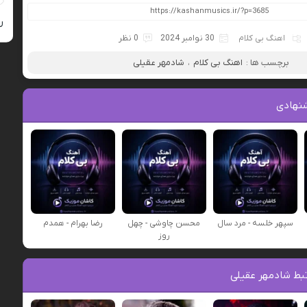
ر
اهنگ بی کلام
30 نوامبر 2024
0 نظر
برچسب ها :
اهنگ بی کلام
،
شادمهر عقیلی
نهادی
سپهر خلسه - مرد سال
محسن چاوشی - چهل
رضا بهرام - همدم
روز
بط شادمهر عقیلی