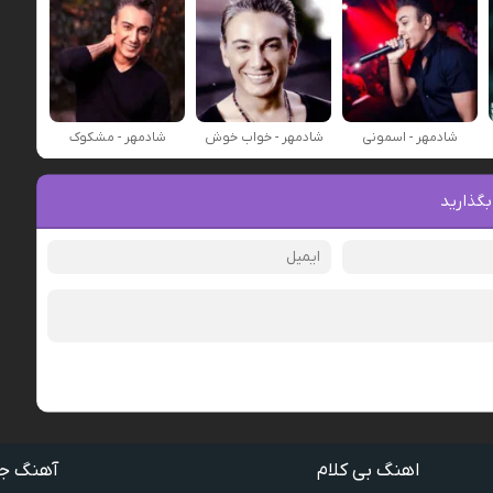
شادمهر - اسمونی
شادمهر - خواب خوش
شادمهر - مشکوک
بگذارید
اهنگ بی کلام
آهنگ ج