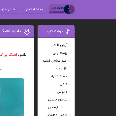
صفحه اصلی
پخش موزی
دانلود اهنگ 
خوانندگان
آرون افشار
بهنام بانی
دانلود
اهنگ بی کل
امیر عباس گلاب
پازل بند
am
حمید هیراد
د دن
دانوش
سامان جلیلی
سینا پارسیان
شهاب مظفری