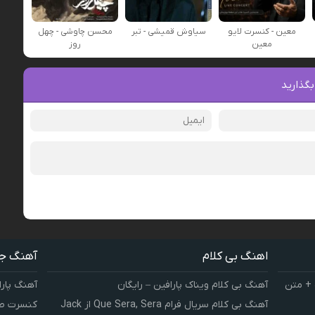
معین - کنسرت لایو
سیاوش قمیشی - تبر
محسن چاوشی - چهل
معین
روز
بگذارید
اهنگ بی کلام
آهنگ ج
 + متن
آهنگ بی کلام ویناک پارافین – رایگان
آهنگ پارا
آهنگ بی کلام سریال فرام Que Sera, Sera از Jack
کنسرت صوت