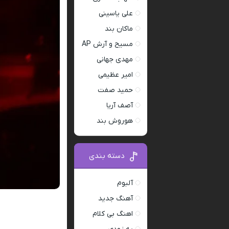
علی یاسینی
ماکان بند
مسیح و آرش AP
مهدی جهانی
امیر عظیمی
حمید صفت
آصف آریا
هوروش بند
دسته بندی
آلبوم
آهنگ جدید
اهنگ بی کلام