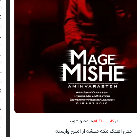
(
ر
زن
–
)
ق
در
کانال تلگرام
ما عضو شوید
ا
متن اهنگ مگه میشه از امین وارسته