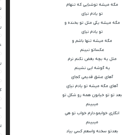
مگه میشه توشبایی که تنهام
ت
تو یادم نیای
مگه میشه یکی مثل تو بخنده و
ر
تو یادم نیای
مگه میشه تنها باشم و
ع
عکساتو نبینم
مثل یه بچه بغض نکنم نرم
ر
یه گوشه ایی نشینم
آهای عشق قدیمی کجای
آهای مگه میشه تو یادم نیای
ک
بعد تو تو خیابون همه رو شکل تو
میبینم
–
انگاری خوابمو،دارم خواب تو هی
میبینم
ا
بعدتو سخته واسعم کسی بیاد