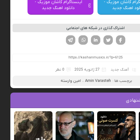
گرام کاشان موزیک -
اینستاگرام کاشان موزیک -
لود اهنگ جدید
دانلود اهنگ جدید
اشتراک گذاری در شبکه های اجتماعی
فیسوک
تویتر
لینکدین
واتساپ
تلگرام
آهنگ جدید
27 ژانویه 2025
0 نظر
برچسب ها :
Amin Varasteh
،
امین وارسته
نهادی