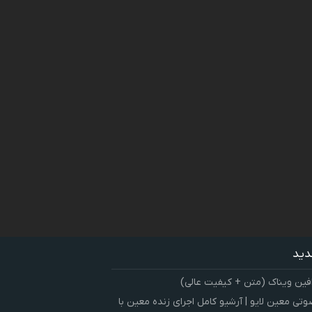
دید
فین ویناک (متن + کیفیت عالی)
ی معین لایو | آرشیو کامل اجرای زنده معین با