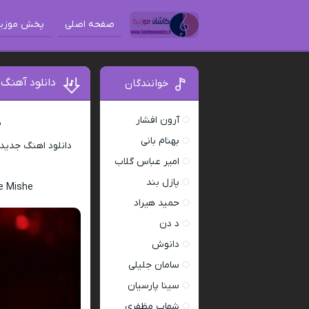
صفحه اصلی
پخش موزی
دانلود آهنگ
خوانندگان
آرون افشار
د
بهنام بانی
دانلود اهنگ جدید
امیر عباس گلاب
پازل بند
e Mishe
حمید هیراد
د دن
دانوش
سامان جلیلی
سینا پارسیان
شهاب مظفری